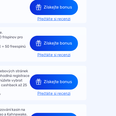
Získejte bonus
Přečtěte si recenzi
e.
 frispinov pro
Získejte bonus
 + 50 freespinů
Přečtěte si recenzi
 výběr.
webových stránek
hodlná registrace
 můžete vybrat
Získejte bonus
a cashback až 25
Přečtěte si recenzi
y
se skutečnými
ebních metod
zování kasin na
ao a Kahnawake.