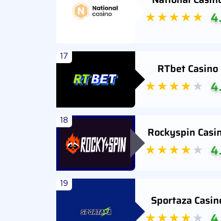
4
17
RTbet Casino
4
18
Rockyspin Casi
4
19
Sportaza Casin
4