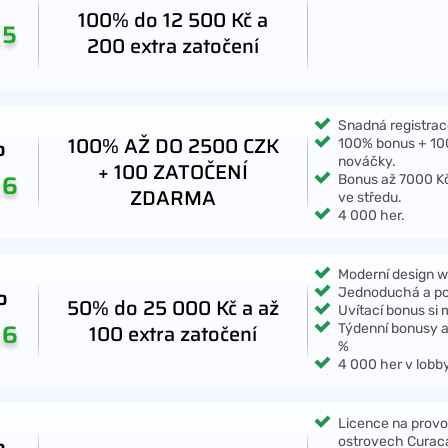
Rychlé výběry.
100% do 12 500 Kč a
.5
200 extra zatočení
Snadná registrac
100% AŽ DO 2500 CZK
o
100% bonus + 100
nováčky.
+ 100 ZATOČENÍ
.6
Bonus až 7000 Kč
ZDARMA
ve středu.
4 000 her.
Vysoké limity pro
Moderní design 
o
Jednoduchá a po
50% do 25 000 Kč a až
Uvítací bonus si
.6
100 extra zatočení
Týdenní bonusy 
%
4 000 her v lobb
Téměř 200 stolů 
krupiéry
Velký výběr plat
Licence na provo
o
ostrovech Curac