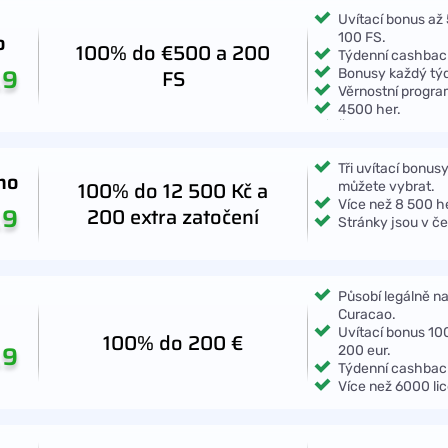
Více než 7 000 he
Uvítací bonus až
Vysoké kurzy na 
o
100 FS.
100% do €500 a 200
Podpora transakc
Týdenní cashbac
kryptoměnách.
.9
FS
Bonusy každý tý
Věrnostní progra
4500 her.
Živé hry se skute
Sportovní sázení
Platby v krypto
Tři uvítací bonusy
no
100% do 12 500 Kč a
můžete vybrat.
Více než 8 500 he
.9
200 extra zatočení
Stránky jsou v č
Působí legálně na
Curacao.
Uvítací bonus 10
100% do 200 €
.9
200 eur.
Týdenní cashback
Více než 6000 l
v lobby.
Živé hry se skute
Transakce v kry