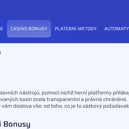
ŘE
CASINO BONUSY
PLATEBNÍ METODY
AUTOMATY
1
lavních nástrojů, pomocí nichž herní platformy přilákají
vaných kasin zcela transparentní a právně chráněné. 
vám doslova vše: od toho, co je to sázkový požadavek, 
i Bonusy