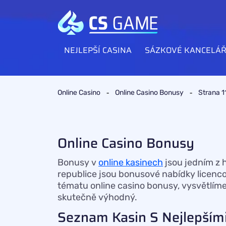
NEJLEPŠÍ CASINA
SÁZKOVÉ KANCELÁ
-
-
Online Casino
Online Casino Bonusy
Strana 1
Online Casino Bonusy
Bonusy v
online kasinech
jsou jedním z h
republice jsou bonusové nabídky licenco
tématu online casino bonusy, vysvětlíme 
skutečně výhodný.
Seznam Kasin S Nejlepším