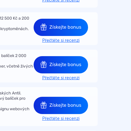
Přečtěte si recenzi
ní program pro
 12 500 Kč a 200
Získejte bonus
v kryptoměnách.
Přečtěte si recenzi
 balíček 2 000
Získejte bonus
her, včetně živých
Přečtěte si recenzi
kých Antil.
ý balíček pro
Získejte bonus
designu webových
Přečtěte si recenzi
am se značnými