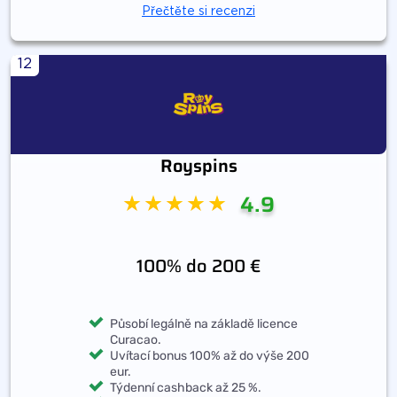
Přečtěte si recenzi
12
Royspins
4.9
100% do 200 €
Působí legálně na základě licence
Curacao.
Uvítací bonus 100% až do výše 200
eur.
Týdenní cashback až 25 %.