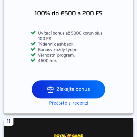
100% do €500 a 200 FS
Uvítací bonus až 5000 korun plus
100 FS.
Týdenní cashback.
Bonusy každý týden.
Věrnostní program.
4500 her.
Živé hry se skutečnými krupiéry.
Sportovní sázení.
Platby v kryptoměnách.
Získejte bonus
Přečtěte si recenzi
11