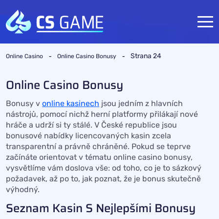
-
-
Strana 24
Online Casino
Online Casino Bonusy
Online Casino Bonusy
Bonusy v
online kasinech
jsou jedním z hlavních
nástrojů, pomocí nichž herní platformy přilákají nové
hráče a udrží si ty stálé. V České republice jsou
bonusové nabídky licencovaných kasin zcela
transparentní a právně chráněné. Pokud se teprve
začínáte orientovat v tématu online casino bonusy,
vysvětlíme vám doslova vše: od toho, co je to sázkový
požadavek, až po to, jak poznat, že je bonus skutečně
výhodný.
Seznam Kasin S Nejlepšími Bonusy