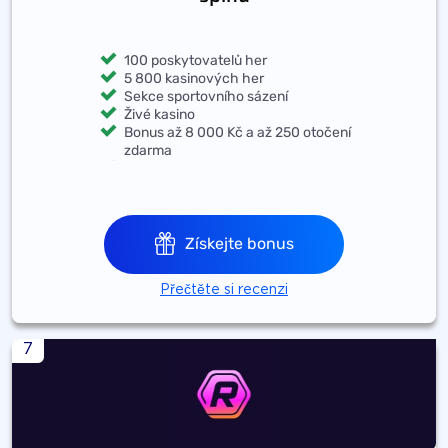
100 poskytovatelů her
5 800 kasinových her
Sekce sportovního sázení
Živé kasino
Bonus až 8 000 Kč a až 250 otočení
zdarma
Bonusy a věrnostní program pro
stálé zákazníky
Získejte bonus
Přečtěte si recenzi
7