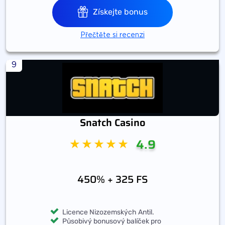
Získejte bonus
Přečtěte si recenzi
9
Snatch Casino
4.9
450% + 325 FS
Licence Nizozemských Antil.
Působivý bonusový balíček pro