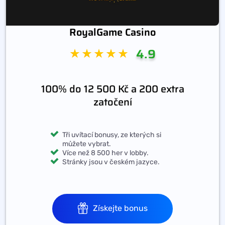
RoyalGame Casino
4.9
100% do 12 500 Kč a 200 extra
zatočení
Tři uvítací bonusy, ze kterých si
můžete vybrat.
Více než 8 500 her v lobby.
Stránky jsou v českém jazyce.
Získejte bonus