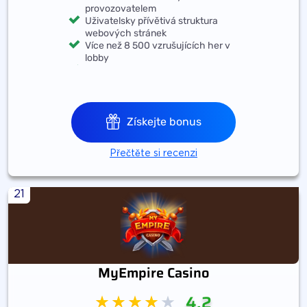
provozovatelem
Uživatelsky přívětivá struktura
webových stránek
Více než 8 500 vzrušujících her v
lobby
Uvítací bonus až 12 500 Kč plus 200
FS
Několik týdenních bonusů
Plná lokalizace platformy do češtiny
Možnost používat k platbám
Získejte bonus
kryptoměny
Přečtěte si recenzi
21
MyEmpire Casino
4.2