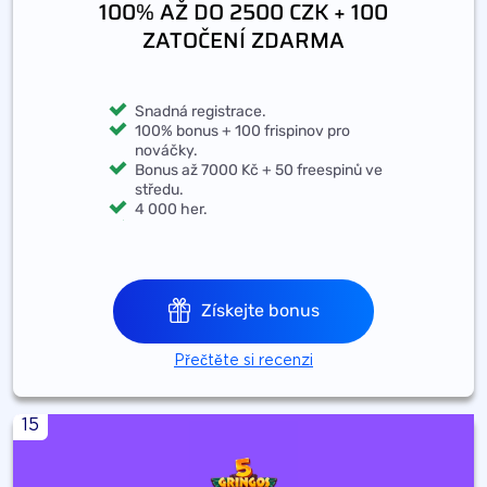
100% AŽ DO 2500 CZK + 100
ZATOČENÍ ZDARMA
Snadná registrace.
100% bonus + 100 frispinov pro
nováčky.
Bonus až 7000 Kč + 50 freespinů ve
středu.
4 000 her.
Vysoké limity pro výběr.
Získejte bonus
Přečtěte si recenzi
15