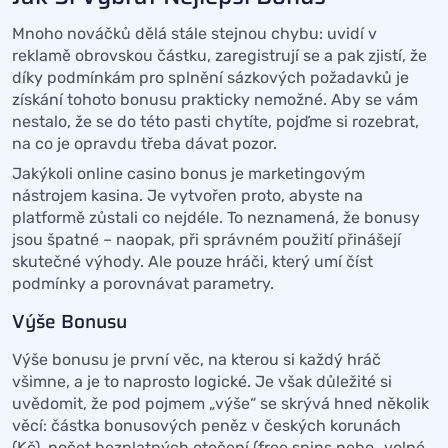
Mnoho nováčků dělá stále stejnou chybu: uvidí v
reklamě obrovskou částku, zaregistrují se a pak zjistí, že
díky podmínkám pro splnění sázkových požadavků je
získání tohoto bonusu prakticky nemožné. Aby se vám
nestalo, že se do této pasti chytíte, pojďme si rozebrat,
na co je opravdu třeba dávat pozor.
Jakýkoli online casino bonus je marketingovým
nástrojem kasina. Je vytvořen proto, abyste na
platformě zůstali co nejdéle. To neznamená, že bonusy
jsou špatné – naopak, při správném použití přinášejí
skutečné výhody. Ale pouze hráči, který umí číst
podmínky a porovnávat parametry.
Výše Bonusu
Výše bonusu je první věc, na kterou si každý hráč
všimne, a je to naprosto logické. Je však důležité si
uvědomit, že pod pojmem „výše“ se skrývá hned několik
věcí: částka bonusových peněz v českých korunách
(Kč), počet bezplatných otočení (free spins nebo „volné