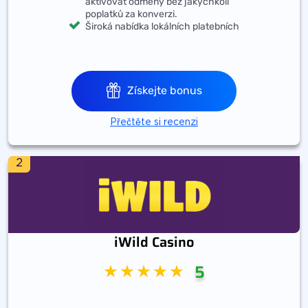
aktivovat odměny bez jakýchkoli
poplatků za konverzi.
Široká nabídka lokálních platebních
metod, včetně rychlých bankovních
převodů a populárních
elektronických peněženek s
okamžitým připsáním peněz.
Unikátní systém filtrace slotů
Získejte bonus
umožňuje okamžitě vyhledat hry s
funkcemi Bonus Buy, Megaways
Přečtěte si recenzi
nebo klasické tříválcové ovocné
automaty.
Moderní rozhraní s plnou podporou
pro mobilní telefony zaručuje
2
plynulé točení válců i při slabším
internetovém připojení na cestách.
Inteligentský věrnostní program
„Lair VIP“ odměňuje aktivní hráče
pravidelným týdenním cashbackem
a sázkami bez rizika.
iWild Casino
5