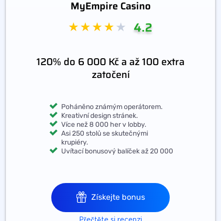
MyEmpire Casino
4.2
120% do 6 000 Kč a až 100 extra
zatočení
Poháněno známým operátorem.
Kreativní design stránek.
Více než 8 000 her v lobby.
Asi 250 stolů se skutečnými
krupiéry.
Uvítací bonusový balíček až 20 000
Kč + 300 FS.
Dva týdenní cashbacky.
Kompletní lokalizace do češtiny.
Možnost plateb v kryptoměnách.
Získejte bonus
Přečtěte si recenzi