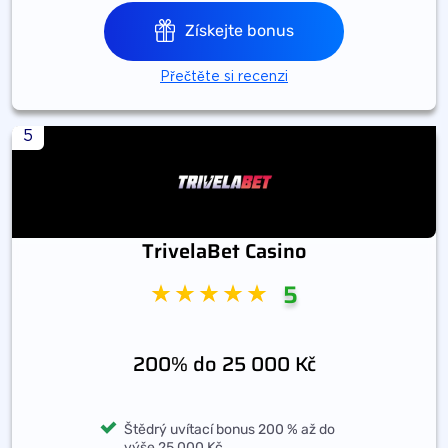
Získejte bonus
Přečtěte si recenzi
5
TrivelaBet Casino
5
200% do 25 000 Kč
Štědrý uvítací bonus 200 % až do
výše 25 000 Kč.