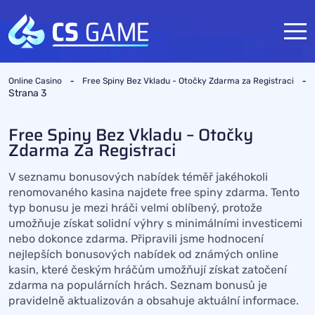
-
-
Online Casino
Free Spiny Bez Vkladu - Otočky Zdarma za Registraci
Strana 3
Free Spiny Bez Vkladu – Otočky
Zdarma Za Registraci
V seznamu bonusových nabídek téměř jakéhokoli
renomovaného kasina najdete free spiny zdarma. Tento
typ bonusu je mezi hráči velmi oblíbený, protože
umožňuje získat solidní výhry s minimálními investicemi
nebo dokonce zdarma. Připravili jsme hodnocení
nejlepších bonusových nabídek od známých online
kasin, které českým hráčům umožňují získat zatočení
zdarma na populárních hrách. Seznam bonusů je
pravidelně aktualizován a obsahuje aktuální informace.