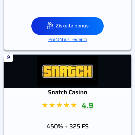
Získejte bonus
Přečtěte si recenzi
9
Snatch Casino
4.9
450% + 325 FS