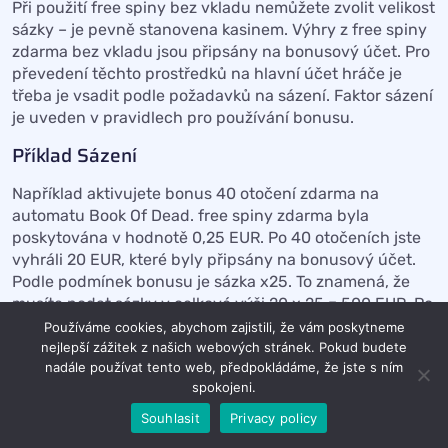
Při použití free spiny bez vkladu nemůžete zvolit velikost
sázky – je pevně stanovena kasinem. Výhry z free spiny
zdarma bez vkladu jsou připsány na bonusový účet. Pro
převedení těchto prostředků na hlavní účet hráče je
třeba je vsadit podle požadavků na sázení. Faktor sázení
je uveden v pravidlech pro používání bonusu.
Příklad Sázení
Například aktivujete bonus 40 otočení zdarma na
automatu Book Of Dead. free spiny zdarma byla
poskytována v hodnotě 0,25 EUR. Po 40 otočeních jste
vyhráli 20 EUR, které byly připsány na bonusový účet.
Podle podmínek bonusu je sázka x25. To znamená, že
musíte podat sázky v celkové výši 20 x 25 = 500 EUR. Po
splnění této podmínky budou bonusové peníze
Používáme cookies, abychom zajistili, že vám poskytneme
převedeny na hlavní zůstatek hráče a mohou být
nejlepší zážitek z našich webových stránek. Pokud budete
nadále používat tento web, předpokládáme, že jste s ním
vybrány nebo použity k další hře.
spokojeni.
Před sázením finančních prostředků se seznamte se
Souhlasit
Privacy policy
seznamem her, ve kterých jsou sázky započítávány do
obratu. Při hraní online automatů je zpravidla připsáno