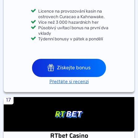
Licence na provozování kasin na
ostrovech Curacao a Kahnawake.
Více než 3 000 hazardních her
Působivý uvítací bonus na první dva
vklady
Týdenní bonusy v pátek a pondělí
Věrnostní program s exkluzivními
bonusy
Podpora oblíbených platebních
metod
Získejte bonus
Přečtěte si recenzi
17
RTbet Casino