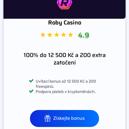
Roby Casino
4.9
100% do 12 500 Kč a 200 extra
zatočení
Uvítací bonus až 12 500 Kč a 200
freespinů.
Podpora plateb v kryptoměnách.
Získejte bonus