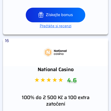
Velký výběr platebních metod
Získejte bonus
Přečtěte si recenzi
16
National Casino
4.6
100% do 2 500 Kč a 100 extra
zatočení