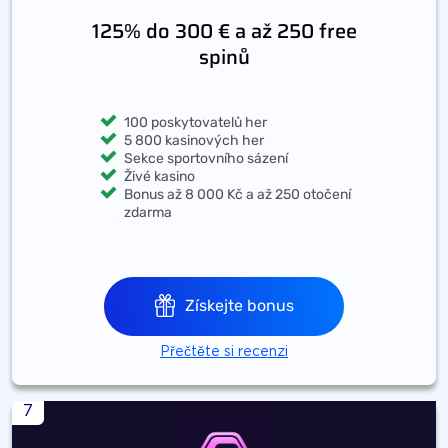
125% do 300 € a až 250 free
spinů
100 poskytovatelů her
5 800 kasinových her
Sekce sportovního sázení
Živé kasino
Bonus až 8 000 Kč a až 250 otočení
zdarma
Bonusy a věrnostní program pro
stálé zákazníky
Získejte bonus
Přečtěte si recenzi
7