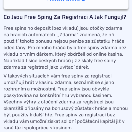
Co Jsou Free Spiny Za Registraci A Jak Fungují?
Free spins no deposit (bez vkladu) jsou otočky zdarma
na hracích automatech. „Zdarma“ znamená, že při
použití tohoto bonusu nejsou peníze ze zůstatku hráče
odečítány. Pro mnoho hráčů byla free spiny zdarma bez
vkladu prvním dárkem, který obdrželi od online kasina.
Například tisíce českých hráčů již získaly free spiny
zdarma za registraci jako uvítací dárek.
V takových situacích vám free spiny za registraci
umožňují hrát v kasinu zdarma, seznámit se s jeho
rozhraním a možnostmi. Free spiny jsou obvykle
poskytována na konkrétní hru vybranou kasinem.
Všechny výhry z otočení zdarma za registraci jsou
okamžitě připsány na bonusový zůstatek hráče a mohou
být použity k další hře. Free spiny za registraci bez
vkladu vám umožní získat solidní počáteční kapitál již v
rané fázi spolupráce s kasinem.