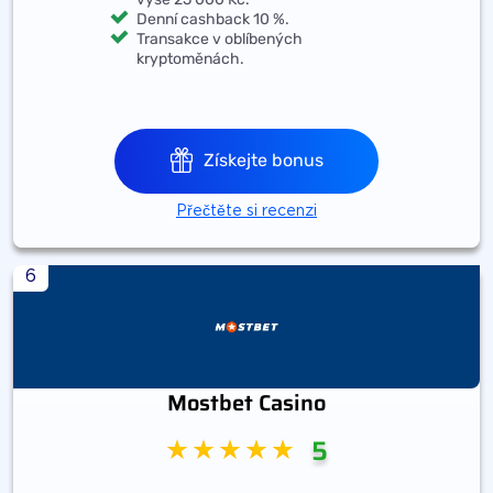
Denní cashback 10 %.
Transakce v oblíbených
kryptoměnách.
Získejte bonus
Přečtěte si recenzi
6
Mostbet Casino
5