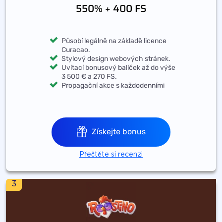
550% + 400 FS
Působí legálně na základě licence
Curacao.
Stylový design webových stránek.
Uvítací bonusový balíček až do výše
3 500 € a 270 FS.
Propagační akce s každodenními
odměnami.
Výhody VIP programu.
Více než 8 000 her v lobby.
Podpora transakcí v kryptoměnách.
Získejte bonus
Přečtěte si recenzi
3