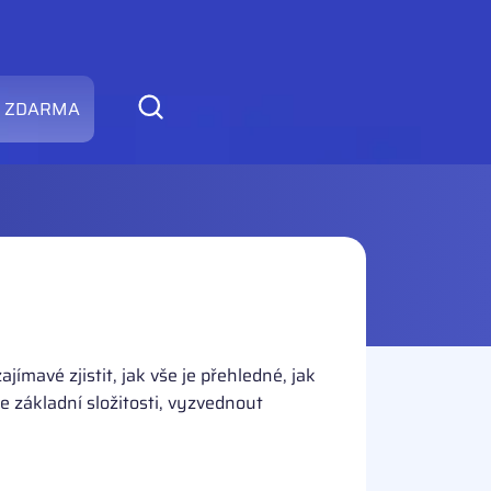
 ZDARMA
ímavé zjistit, jak vše je přehledné, jak
e základní složitosti, vyzvednout