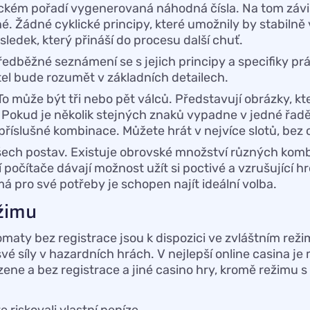
ckém pořadí vygenerovaná náhodná čísla. Na tom závis
. Žádné cyklické principy, které umožnily by stabilně
edek, který přináší do procesu další chuť.
ředběžné seznámení se s jejich principy a specifiky 
tel bude rozumět v základních detailech.
To může být tři nebo pět válců. Představují obrázky, kt
 Pokud je několik stejných znaků vypadne v jedné řadě
příslušné kombinace. Můžete hrát v nejvíce slotů, bez
šech postav. Existuje obrovské množství různých komb
počítače dávají možnost užít si poctivé a vzrušující h
 pro své potřeby je schopen najít ideální volba.
žimu
maty bez registrace jsou k dispozici ve zvláštním režim
vé síly v hazardních hrách. V nejlepší online casina 
 a bez registrace a jiné casino hry, kromě režimu s 