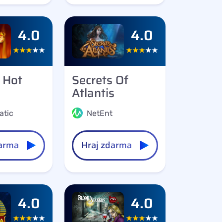
4.0
4.0
 Hot
Secrets Of
Atlantis
atic
NetEnt
darma
Hraj zdarma
4.0
4.0