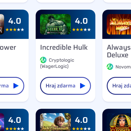
4.0
4.0
Tower
Incredible Hulk
Always
Deluxe
Cryptologic
(WagerLogic)
Novom
arma
Hraj zdarma
Hraj z
4.0
4.0