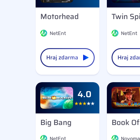
Motorhead
Twin Sp
NetEnt
NetEnt
Hraj zdarma
Hraj zd
4.0
Big Bang
Book Of
NetEnt
Novoma