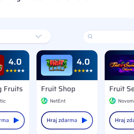
4.0
4.0
 Fruits
Fruit Shop
Fruit S
tic
NetEnt
Novom
arma
Hraj zdarma
Hraj z