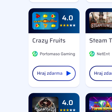
4.0
Crazy Fruits
Steam 
Portomaso Gaming
NetEnt
Hraj zdarma
Hraj zd
4.0