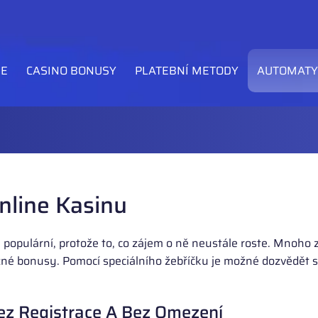
ŘE
CASINO BONUSY
PLATEBNÍ METODY
AUTOMATY
nline Kasinu
 populární, protože to, co zájem o ně neustále roste. Mnoho zaj
 různé bonusy. Pomocí speciálního žebříčku je možné dozvědět s
z Registrace A Bez Omezení