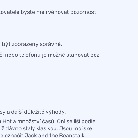
ovatele byste měli věnovat pozornost
y být zobrazeny správně.
či nebo telefonu je možné stahovat bez
sy a další důležité výhody.
Hot a množství časů. Oni se liší podle
již dávno staly klasikou. Jsou mořské
ze označit Jack and the Beanstalk,