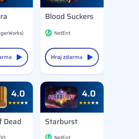
tra
Blood Suckers
agerWorks)
NetEnt
darma
Hraj zdarma
4.0
4.0
f Dead
Starburst
 GO
NetEnt