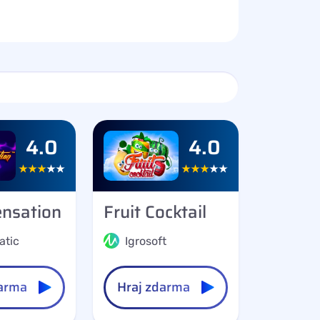
4.0
4.0
ensation
Fruit Cocktail
atic
Igrosoft
darma
Hraj zdarma