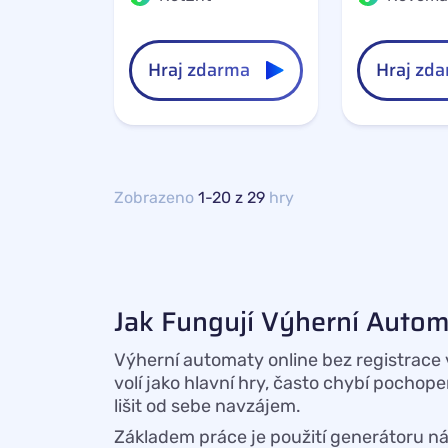
Hraj zdarma
Hraj zd
Zobrazeno
1-20 z 29
hry
Jak Fungují Výherní Autom
Výherní automaty online bez registrace v
volí jako hlavní hry, často chybí pocho
lišit od sebe navzájem.
Základem práce je použití generátoru ná