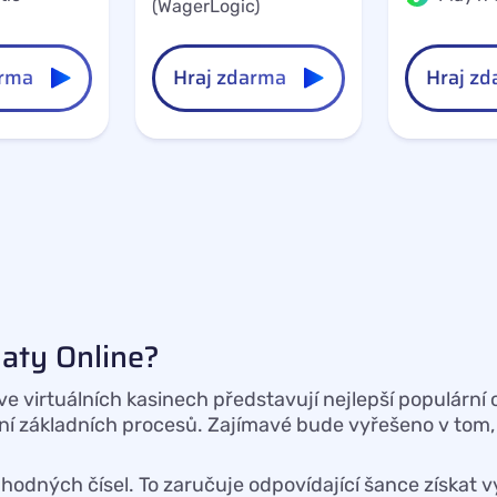
(WagerLogic)
arma
Hraj zdarma
Hraj z
aty Online?
e virtuálních kasinech představují nejlepší populární c
pení základních procesů. Zajímavé bude vyřešeno v tom
hodných čísel. To zaručuje odpovídající šance získat 