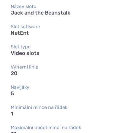
Název slotu
Jack and the Beanstalk
Slot software
NetEnt
Slot type
Video slots
Výherní linie
20
Navijáky
5
Minimální mince na řádek
1
Maximální počet mincí na řádek