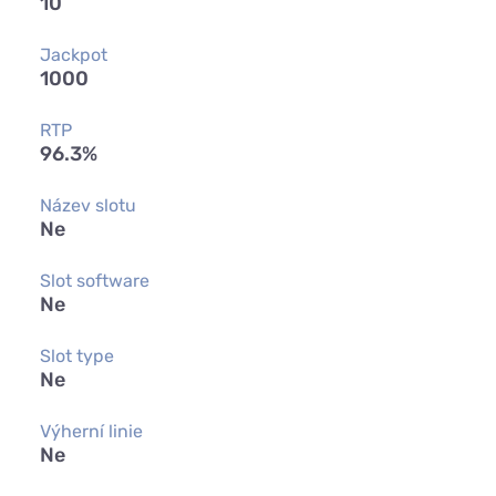
10
Jackpot
1000
RTP
96.3%
Název slotu
Ne
Slot software
Ne
Slot type
Ne
Výherní linie
Ne