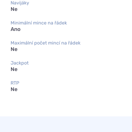
Navijáky
Ne
Minimální mince na řádek
Ano
Maximální počet mincí na řádek
Ne
Jackpot
Ne
RTP
Ne