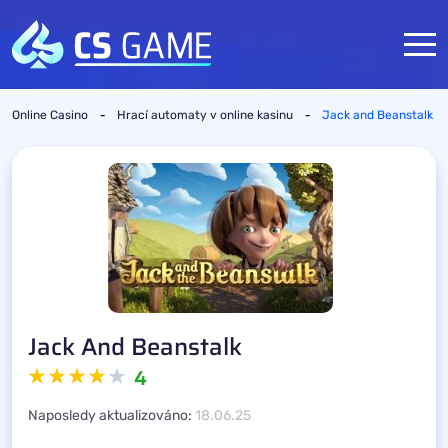
-
-
Online Casino
Hrací automaty v online kasinu
Jack and Beanstalk
Jack And Beanstalk
4
Naposledy aktualizováno:
18.06.25