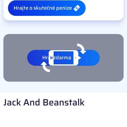
Hrajte o skutečné peníze
Hraj zdarma
Jack And Beanstalk