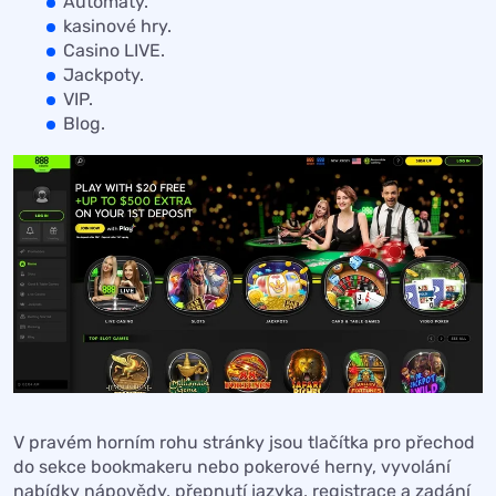
Automaty.
kasinové hry.
Casino LIVE.
Jackpoty.
VIP.
Blog.
V pravém horním rohu stránky jsou tlačítka pro přechod
do sekce bookmakeru nebo pokerové herny, vyvolání
nabídky nápovědy, přepnutí jazyka, registrace a zadání