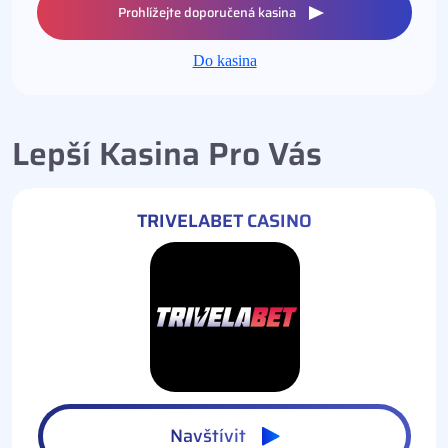
Prohlížejte doporučená kasina
Do kasina
Lepší Kasina Pro Vás
TRIVELABET CASINO
Navštívit