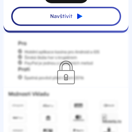
Navštívit
Pro
Mobilní aplikace kasina pro Android a iOS
Široká škála her s krupiérem
PayPal je jednou z platebních metod
Proti
Špatná pověst před rokem 2016
Možnosti Vkladu