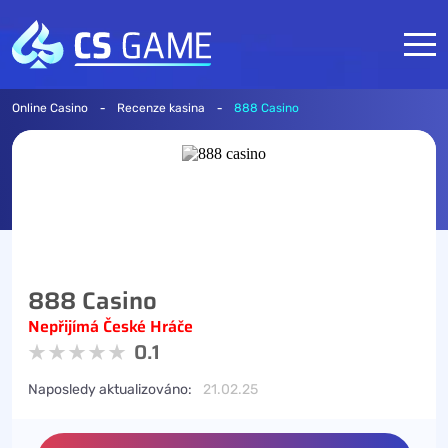
-
-
Online Casino
Recenze kasina
888 Casino
888 Casino
Nepřijímá České Hráče
0.1
Naposledy aktualizováno:
21.02.25