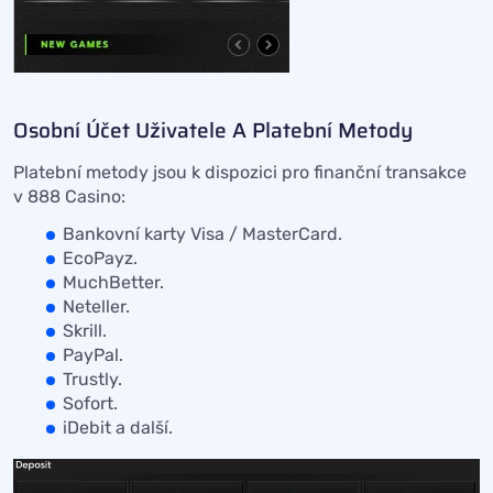
Osobní Účet Uživatele A Platební Metody
Platební metody jsou k dispozici pro finanční transakce
v 888 Casino:
Bankovní karty Visa / MasterCard.
EcoPayz.
MuchBetter.
Neteller.
Skrill.
PayPal.
Trustly.
Sofort.
iDebit a další.