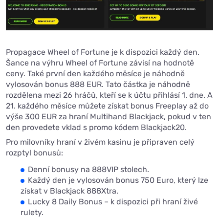
Propagace Wheel of Fortune je k dispozici každý den.
Šance na výhru Wheel of Fortune závisí na hodnotě
ceny. Také první den každého měsíce je náhodně
vylosován bonus 888 EUR. Tato částka je náhodně
rozdělena mezi 26 hráčů, kteří se k účtu přihlásí 1. dne. A
21. každého měsíce můžete získat bonus Freeplay až do
výše 300 EUR za hraní Multihand Blackjack, pokud v ten
den provedete vklad s promo kódem Blackjack20.
Pro milovníky hraní v živém kasinu je připraven celý
rozptyl bonusů:
Denní bonusy na 888VIP stolech.
Každý den je vylosován bonus 750 Euro, který lze
získat v Blackjack 888Xtra.
Lucky 8 Daily Bonus – k dispozici při hraní živé
rulety.