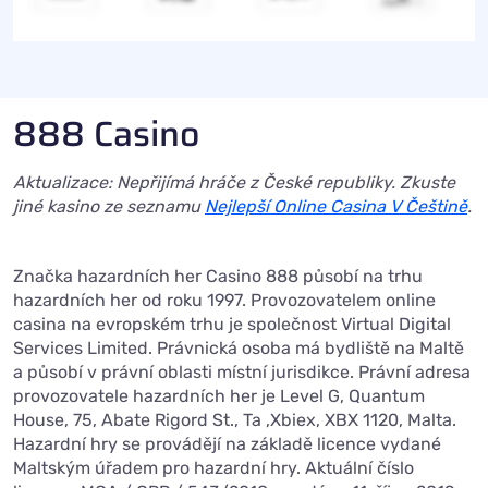
888 Casino
Aktualizace: Nepřijímá hráče z České republiky. Zkuste
jiné kasino ze seznamu
Nejlepší Online Casina V Češtině
.
Značka hazardních her Casino 888 působí na trhu
hazardních her od roku 1997. Provozovatelem online
casina na evropském trhu je společnost Virtual Digital
Services Limited. Právnická osoba má bydliště na Maltě
a působí v právní oblasti místní jurisdikce. Právní adresa
provozovatele hazardních her je Level G, Quantum
House, 75, Abate Rigord St., Ta ‚Xbiex, XBX 1120, Malta.
Hazardní hry se provádějí na základě licence vydané
Maltským úřadem pro hazardní hry. Aktuální číslo