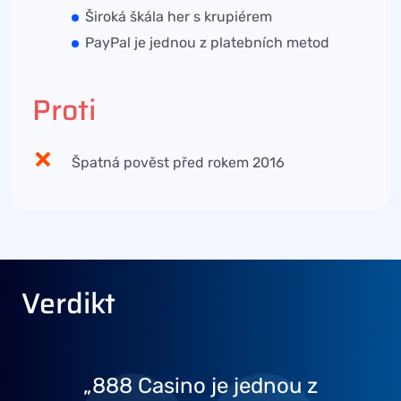
Široká škála her s krupiérem
PayPal je jednou z platebních metod
Proti
Špatná pověst před rokem 2016
Verdikt
888 Casino je jednou z