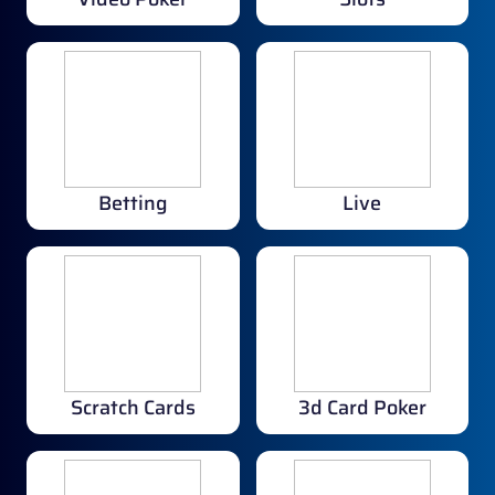
Betting
Live
Scratch Cards
3d Card Poker