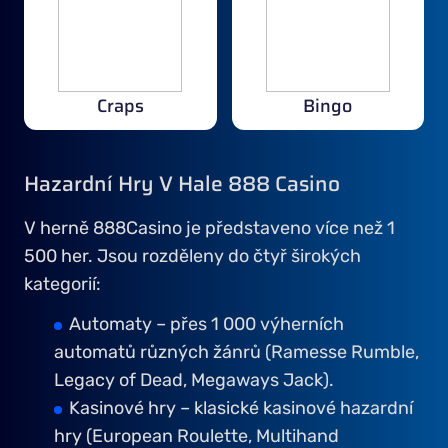
Craps
Bingo
Hazardní Hry V Hale 888 Casino
V herně 888Casino je představeno více než 1
500 her. Jsou rozděleny do čtyř širokých
kategorií:
Automaty – přes 1 000 výherních
automatů různých žánrů (Ramesse Rumble,
Legacy of Dead, Megaways Jack).
Kasinové hry – klasické kasinové hazardní
hry (European Roulette, Multihand