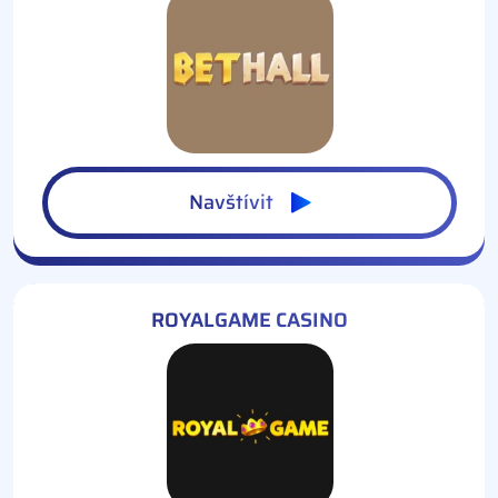
Navštívit
ROYALGAME CASINO