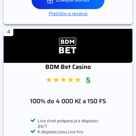
dostupná prostřednictvím online
chatu a e-mailu.
Přečtěte si recenzi
4
BDM Bet Casino
5
100% do 4 000 Kč a 150 FS
Live chat podpora je k dispozici
24/7
K dispozici jsou Live hry