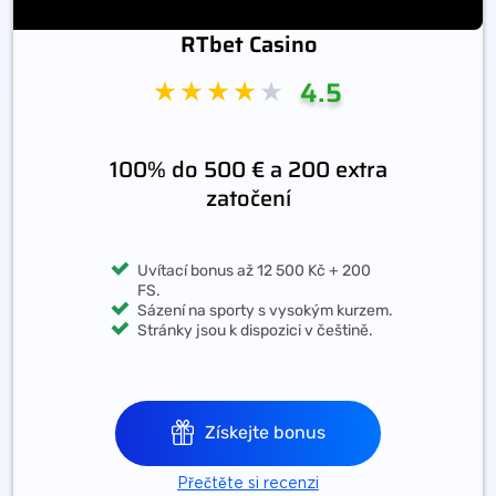
RTbet Casino
4.5
100% do 500 € a 200 extra
zatočení
Uvítací bonus až 12 500 Kč + 200
FS.
Sázení na sporty s vysokým kurzem.
Stránky jsou k dispozici v češtině.
Získejte bonus
Přečtěte si recenzi