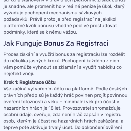
je snadné, ale proměnit ho v reálné peníze je úkol, který
vyžaduje pochopení mechanismu sázkových
požadavků. Právě proto je před registrací na jakékoli
platformě kvůli bonusu vhodné pečlivě prostudovat
podmínky, které se k němu vážou.
Jak Funguje Bonus Za Registraci
Proces získání a využití bonus za registraciu lze rozdělit
do několika jasných kroků. Pochopení každého z nich
vám pomůže vyhnout se zklamání a využít nabídku co
nejefektivněji.
Krok 1: Registrace účtu
Vše začíná vytvořením účtu na platformě. Podle českých
právních předpisů je každý hráč povinen projít povinnou
ověření totožnosti a věku – minimální věk pro účast v
hazardních hrách je 18 let. Provozovatel shromažďuje
osobní údaje, ověřuje, zda není hráč zapsán v registru
osob, kterým je účast na hazardních hrách zakázána, a
teprve poté aktivuje trvalý účet. Do dokončení ověření