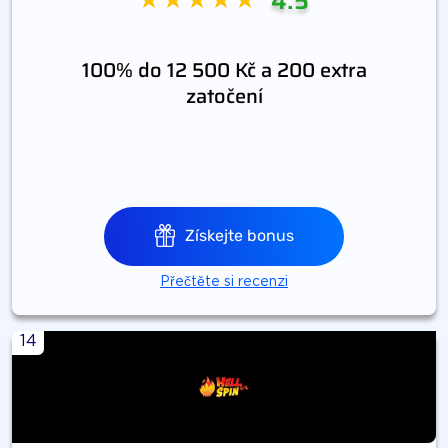
4.5
100% do 12 500 Kč a 200 extra
zatočení
Získejte bonus
Přečtěte si recenzi
14