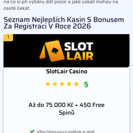
na co si při výběru dát pozor a jaké úskalí mohou na
cestě čekat.
Seznam Nejlepších Kasin S Bonusem
Za Registraci V Roce 2026
1
SlotLair Casino
5
Až do 75 000 Kč + 450 Free
Spinů
Vítací bonusový balíček je plně