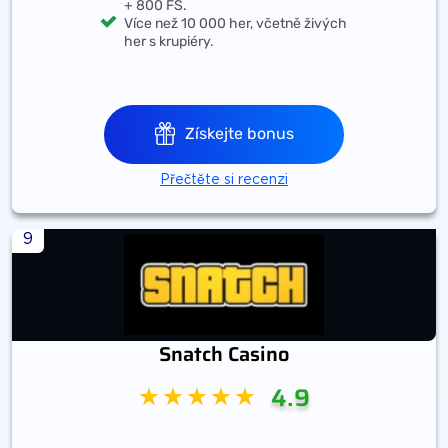
+ 800 FS.
Více než 10 000 her, včetně živých
her s krupiéry.
Získejte bonus
Přečtěte si recenzi
9
Snatch Casino
4.9