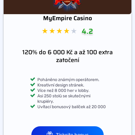
MyEmpire Casino
4.2
120% do 6 000 Kč a až 100 extra
zatočení
Poháněno známým operátorem.
Kreativní design stránek.
Více než 8 000 her v lobby.
Asi 250 stolů se skutečnými
krupiéry.
Uvítací bonusový balíček až 20 000
Kč + 300 FS.
Dva týdenní cashbacky.
Kompletní lokalizace do češtiny.
Možnost plateb v kryptoměnách.
Získejte bonus