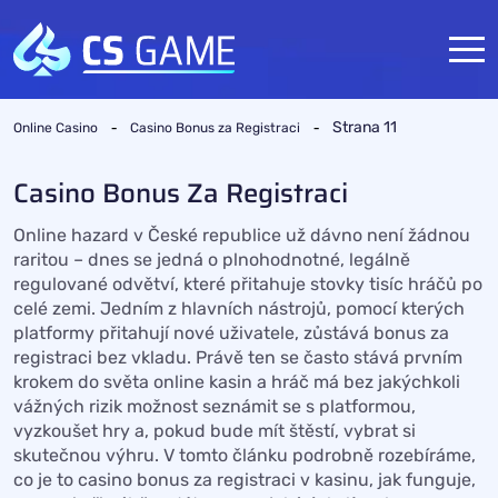
-
-
Strana 11
Online Casino
Casino Bonus za Registraci
Casino Bonus Za Registraci
Online hazard v České republice už dávno není žádnou
raritou – dnes se jedná o plnohodnotné, legálně
regulované odvětví, které přitahuje stovky tisíc hráčů po
celé zemi. Jedním z hlavních nástrojů, pomocí kterých
platformy přitahují nové uživatele, zůstává bonus za
registraci bez vkladu. Právě ten se často stává prvním
krokem do světa online kasin a hráč má bez jakýchkoli
vážných rizik možnost seznámit se s platformou,
vyzkoušet hry a, pokud bude mít štěstí, vybrat si
skutečnou výhru. V tomto článku podrobně rozebíráme,
co je to casino bonus za registraci v kasinu, jak funguje,