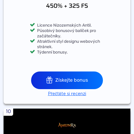
450% + 325 FS
Licence Nizozemských Antil.
Působivý bonusový balíček pro
začátečníky.
Atraktivní styl designu webových
stránek.
Týdenní bonusy.
Věrnostní program se značnými
výhodami.
Více než 7 000 her v lobby.
Vysoké kurzy na sportovní sázky.
Podpora transakcí v kryptoměnách.
Získejte bonus
Přečtěte si recenzi
10