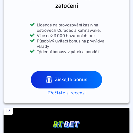
zatočení
Licence na provozování kasin na
ostrovech Curacao a Kahnawake.
Více než 3 000 hazardních her
Působivý uvítací bonus na první dva
vklady
Týdenní bonusy v pátek a pondělí
Věrnostní program s exkluzivními
bonusy
Podpora oblíbených platebních
metod
Získejte bonus
Přečtěte si recenzi
17