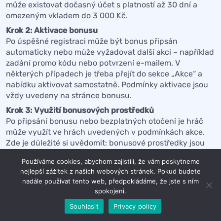
může existovat dočasný účet s platností až 30 dní a
omezeným vkladem do 3 000 Kč.
Krok 2: Aktivace bonusu
Po úspěšné registraci může být bonus připsán
automaticky nebo může vyžadovat další akci – například
zadání promo kódu nebo potvrzení e-mailem. V
některých případech je třeba přejít do sekce „Akce“ a
nabídku aktivovat samostatně. Podmínky aktivace jsou
vždy uvedeny na stránce bonusu.
Krok 3: Využití bonusových prostředků
Po připsání bonusu nebo bezplatných otočení je hráč
může využít ve hrách uvedených v podmínkách akce.
Zde je důležité si uvědomit: bonusové prostředky jsou
zpravidla uloženy na samostatném bonusovém zůstatku
Používáme cookies, abychom zajistili, že vám poskytneme
a nemísí se se skutečnými penězi. Výhry získané z
nejlepší zážitek z našich webových stránek. Pokud budete
bonusu jsou rovněž zpočátku připsány jako bonusové
nadále používat tento web, předpokládáme, že jste s ním
prostředky.
spokojeni.
Krok 4: Splnění sázkových požadavků (wagering
Souhlasit
Privacy policy
requirements)