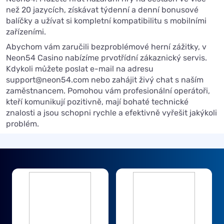
než 20 jazycích, získávat týdenní a denní bonusové
balíčky a užívat si kompletní kompatibilitu s mobilními
zařízeními.
Abychom vám zaručili bezproblémové herní zážitky, v
Neon54 Casino nabízíme prvotřídní zákaznický servis.
Kdykoli můžete poslat e-mail na adresu
support@neon54.com
nebo zahájit živý chat s naším
zaměstnancem. Pomohou vám profesionální operátoři,
kteří komunikují pozitivně, mají bohaté technické
znalosti a jsou schopni rychle a efektivně vyřešit jakýkoli
problém.