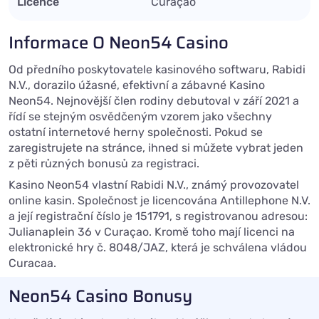
Licence
Curaçao
Bradesco, Banco Do Brasil,
Ezugi, Red Rake Gaming,
Hipercard, Elo, LOTERICA,
Rabcat, 1X2 Gaming, Tom
Informace O Neon54 Casino
NetBanking, Volt
Horn, 2By2 Gaming, Iron
Dog Studio, High 5 Games,
Relax Gaming, Belatra,
Od předního poskytovatele kasinového softwaru, Rabidi
MrSlotty, Betgames, Felix
N.V., dorazilo úžasné, efektivní a zábavné Kasino
Gaming, Leap Gaming,
Neon54. Nejnovější člen rodiny debutoval v září 2021 a
Gamebeat, Hacksaw
řídí se stejným osvědčeným vzorem jako všechny
Gaming, Ela Games, Salsa
ostatní internetové herny společnosti. Pokud se
Technology, Kalamba
zaregistrujete na stránce, ihned si můžete vybrat jeden
Games, Felt Gaming, Mascot
z pěti různých bonusů za registraci.
Gaming, Kiron Interactive,
Slotvision, PlayPearls,
Kasino Neon54 vlastní Rabidi N.V., známý provozovatel
OneTouch, PGsoft (Pocket
online kasin. Společnost je licencována Antillephone N.V.
Games Soft), Oryx, Givme
a její registrační číslo je 151791, s registrovanou adresou:
Games, Gamomat,
Julianaplein 36 v Curaçao. Kromě toho mají licenci na
Fantasma, Fugaso,
elektronické hry č. 8048/JAZ, která je schválena vládou
HollywoodTV, Platipus,
Curacaa.
Woohoo Games, Caleta,
Ortiz, Zitro, Swintt, Casino
Neon54 Casino Bonusy
Technology, Zillion, Skywind
Group, Golden Hero,