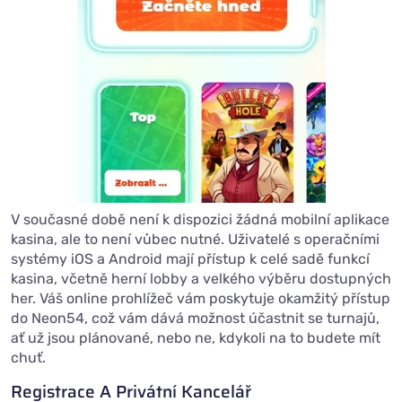
V současné době není k dispozici žádná mobilní aplikace
kasina, ale to není vůbec nutné. Uživatelé s operačními
systémy iOS a Android mají přístup k celé sadě funkcí
kasina, včetně herní lobby a velkého výběru dostupných
her. Váš online prohlížeč vám poskytuje okamžitý přístup
do Neon54, což vám dává možnost účastnit se turnajů,
ať už jsou plánované, nebo ne, kdykoli na to budete mít
chuť.
Registrace A Privátní Kancelář