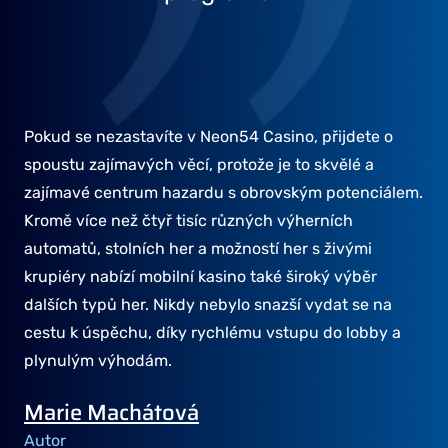
Pokud se nezastavíte v Neon54 Casino, přijdete o
spoustu zajímavých věcí, protože je to skvělé a
zajímavé centrum hazardu s obrovským potenciálem.
Kromě více než čtyř tisíc různých výherních
automatů, stolních her a možností her s živými
krupiéry nabízí mobilní kasino také široký výběr
dalších typů her. Nikdy nebylo snazší vydat se na
cestu k úspěchu, díky rychlému vstupu do lobby a
plynulým výhodám.
Marie Machátová
Autor