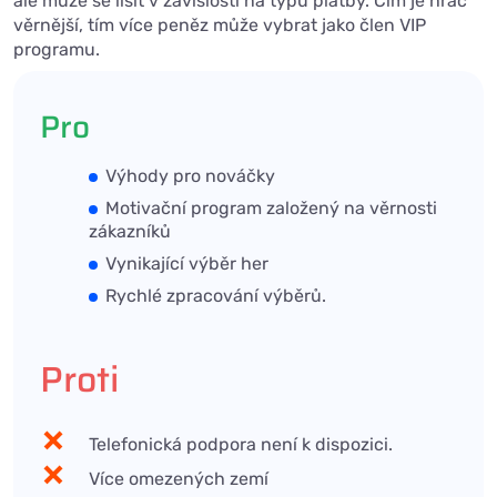
ale může se lišit v závislosti na typu platby. Čím je hráč
věrnější, tím více peněz může vybrat jako člen VIP
programu.
Pro
Výhody pro nováčky
Motivační program založený na věrnosti
zákazníků
Vynikající výběr her
Rychlé zpracování výběrů.
Proti
Telefonická podpora není k dispozici.
Více omezených zemí