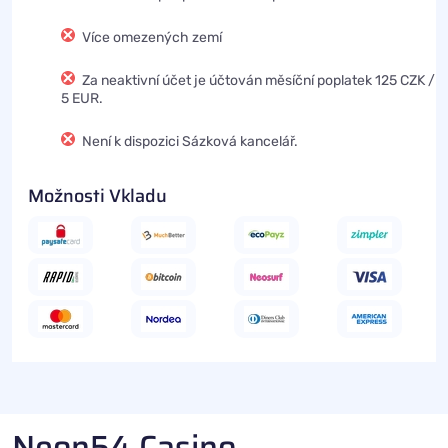
Více omezených zemí
Za neaktivní účet je účtován měsíční poplatek 125 CZK /
5 EUR.
Není k dispozici Sázková kancelář.
Možnosti Vkladu
Neon54 Casino