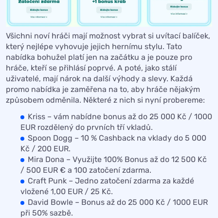
Všichni noví hráči mají možnost vybrat si uvítací balíček,
který nejlépe vyhovuje jejich hernímu stylu. Tato
nabídka bohužel platí jen na začátku a je pouze pro
hráče, kteří se přihlásí poprvé. A poté, jako stálí
uživatelé, mají nárok na další výhody a slevy. Každá
promo nabídka je zaměřena na to, aby hráče nějakým
způsobem odměnila. Některé z nich si nyní probereme:
Kriss – vám nabídne bonus až do 25 000 Kč / 1000
EUR rozdělený do prvních tří vkladů.
Spoon Dogg – 10 % Cashback na vklady do 5 000
Kč / 200 EUR.
Mira Dona – Využijte 100% Bonus až do 12 500 Kč
/ 500 EUR € a 100 zatočení zdarma.
Craft Punk – Jedno zatočení zdarma za každé
vložené 1,00 EUR / 25 Kč.
David Bowle – Bonus až do 25 000 Kč / 1000 EUR
při 50% sazbě.