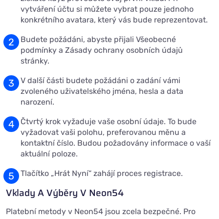
vytváření účtu si můžete vybrat pouze jednoho
konkrétního avatara, který vás bude reprezentovat.
Budete požádáni, abyste přijali Všeobecné
podmínky a Zásady ochrany osobních údajů
stránky.
V další části budete požádáni o zadání vámi
zvoleného uživatelského jména, hesla a data
narození.
Čtvrtý krok vyžaduje vaše osobní údaje. To bude
vyžadovat vaši polohu, preferovanou měnu a
kontaktní číslo. Budou požadovány informace o vaší
aktuální poloze.
Tlačítko „Hrát Nyní“ zahájí proces registrace.
Vklady A Výběry V Neon54
Platební metody v Neon54 jsou zcela bezpečné. Pro