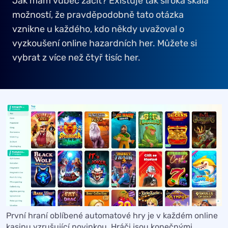
Jak mám vůbec začít? Existuje tak široká škála
možností, že pravděpodobně tato otázka
vznikne u každého, kdo někdy uvažoval o
vyzkoušení online hazardních her. Můžete si
vybrat z více než čtyř tisíc her.
První hraní oblíbené automatové hry je v každém online
kasinu vzrušující novinkou. Hráči jsou konečnými