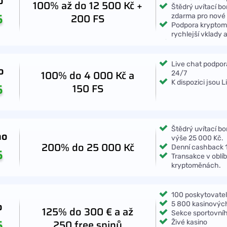
o
100% až do 12 500 Kč +
internetovém při
kryptoměnách.
Štědrý uvítací b
Inteligentský vě
5
200 FS
zdarma pro nové
„Lair VIP“ odměň
Podpora krypto
pravidelným týd
rychlejší vklady 
cashbackem a sáz
Rychlé výplaty, z
kryptoměn.
Web je dobře opt
Live chat podpora
o
mobilní zařízení.
100% do 4 000 Kč a
24/7
Nepřetržitá záka
K dispozici jsou L
5
150 FS
dostupná prostře
chatu a e-mailu.
Štědrý uvítací b
no
výše 25 000 Kč.
200% do 25 000 Kč
Denní cashback 
5
Transakce v obl
kryptoměnách.
100 poskytovatel
o
5 800 kasinovýc
125% do 300 € a až
Sekce sportovníh
5
250 free spinů
Živé kasino