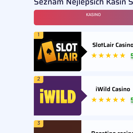
Seznam Nejlepších Kasin 
KASINO
1
SlotLair Casin
2
iWild Casino
3