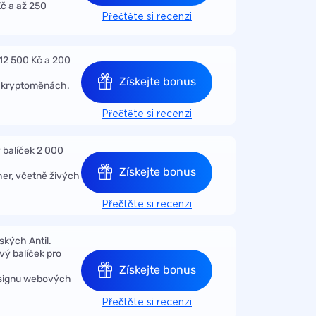
č a až 250
Přečtěte si recenzi
ní program pro
 12 500 Kč a 200
Získejte bonus
v kryptoměnách.
Přečtěte si recenzi
 balíček 2 000
Získejte bonus
her, včetně živých
Přečtěte si recenzi
kých Antil.
ý balíček pro
Získejte bonus
designu webových
Přečtěte si recenzi