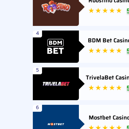
Roostino casin
4
BDM Bet Casin
5
TrivelaBet Casi
6
Mostbet Casin