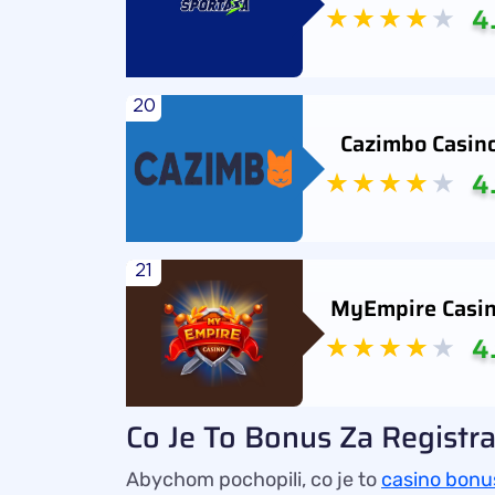
4
20
Cazimbo Casin
4
21
MyEmpire Casi
4
Co Je To Bonus Za Registra
Abychom pochopili, co je to
casino bonu