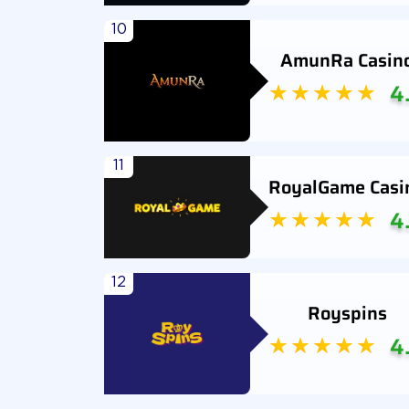
10
AmunRa Casin
4
11
RoyalGame Casi
4
12
Royspins
4