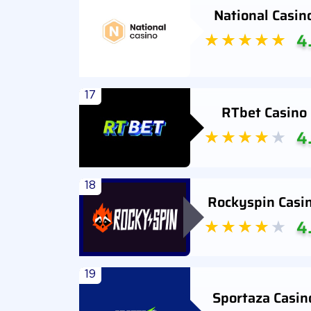
National Casin
4
17
RTbet Casino
4
18
Rockyspin Casi
4
19
Sportaza Casin