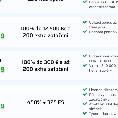
Bonus až 8 000 K
otočení zdarma
Bonusy a věrnost
stálé zákazníky
Uvítací bonus až
100% do 12 500 Kč a
freespinů.
Podpora plateb 
.9
200 extra zatočení
Uvítací bonusový
o
100% do 300 € a až
EUR + 800 FS.
Více než 10 000 
.9
200 extra zatočení
her s krupiéry.
Licence Nizozems
Působivý bonusov
začátečníky.
450% + 325 FS
.9
Atraktivní styl 
stránek.
Týdenní bonusy.