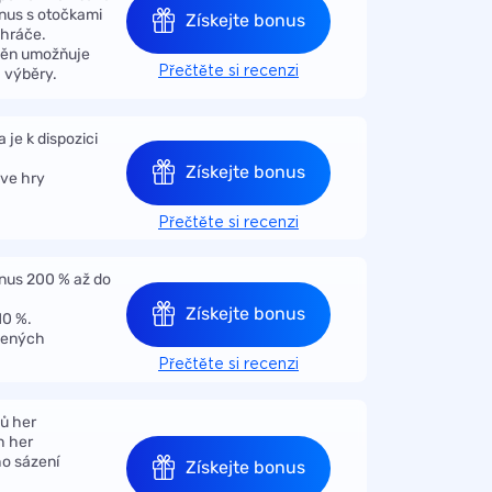
pojení na cestách.
onus s otočkami
Získejte bonus
rnostní program
 hráče.
uje aktivní hráče
měn umožňuje
enním
Přečtěte si recenzi
a výběry.
kami bez rizika.
ejména při použití
imalizován pro
 je k dispozici
Získejte bonus
znická podpora je
ive hry
dnictvím online
Přečtěte si recenzi
onus 200 % až do
Získejte bonus
10 %.
íbených
Přečtěte si recenzi
ů her
h her
o sázení
Získejte bonus