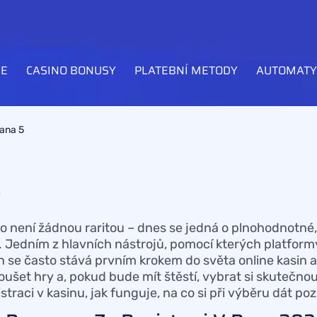
ŘE
CASINO BONUSY
PLATEBNÍ METODY
AUTOMATY
rana 5
i
o není žádnou raritou – dnes se jedná o plnohodnotné,
i. Jedním z hlavních nástrojů, pomocí kterých platformy
n se často stává prvním krokem do světa online kasin a
ušet hry a, pokud bude mít štěstí, vybrat si skutečn
straci v kasinu, jak funguje, na co si při výběru dát po