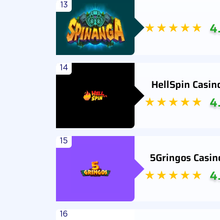
13
4
14
HellSpin Casin
4
15
5Gringos Casin
4
16