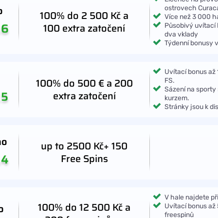
o
ostrovech Curac
100% do 2 500 Kč a
Více než 3 000 h
.6
100 extra zatočení
Působivý uvítací
dva vklady
Týdenní bonusy v
Věrnostní progra
bonusy
Podpora oblíben
Uvítací bonus až
metod
100% do 500 € a 200
FS.
Sázení na sporty
.5
extra zatočení
kurzem.
Stránky jsou k dis
no
up to 2500 Kč+ 150
.4
Free Spins
V hale najdete př
100% do 12 500 Kč a
o
Uvítací bonus až
freespinů