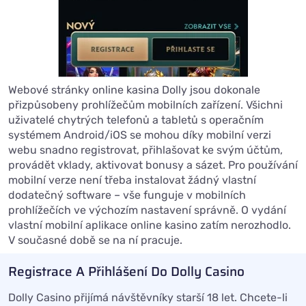
Webové stránky online kasina Dolly jsou dokonale
přizpůsobeny prohlížečům mobilních zařízení. Všichni
uživatelé chytrých telefonů a tabletů s operačním
systémem Android/iOS se mohou díky mobilní verzi
webu snadno registrovat, přihlašovat ke svým účtům,
provádět vklady, aktivovat bonusy a sázet. Pro používání
mobilní verze není třeba instalovat žádný vlastní
dodatečný software – vše funguje v mobilních
prohlížečích ve výchozím nastavení správně. O vydání
vlastní mobilní aplikace online kasino zatím nerozhodlo.
V současné době se na ní pracuje.
Registrace A Přihlášení Do Dolly Casino
Dolly Casino přijímá návštěvníky starší 18 let. Chcete-li