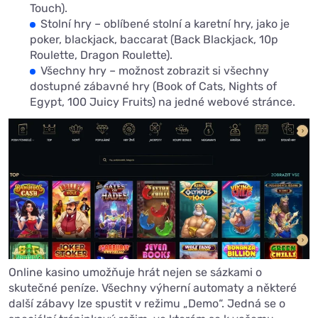
Touch).
Stolní hry – oblíbené stolní a karetní hry, jako je
poker, blackjack, baccarat (Back Blackjack, 10p
Roulette, Dragon Roulette).
Všechny hry – možnost zobrazit si všechny
dostupné zábavné hry (Book of Cats, Nights of
Egypt, 100 Juicy Fruits) na jedné webové stránce.
Online kasino umožňuje hrát nejen se sázkami o
skutečné peníze. Všechny výherní automaty a některé
další zábavy lze spustit v režimu „Demo“. Jedná se o