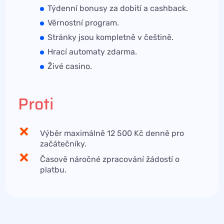
Týdenní bonusy za dobití a cashback.
Věrnostní program.
Stránky jsou kompletně v češtině.
Hrací automaty zdarma.
Živé casino.
Proti
Výběr maximálně 12 500 Kč denně pro
začátečníky.
Časově náročné zpracování žádostí o
platbu.