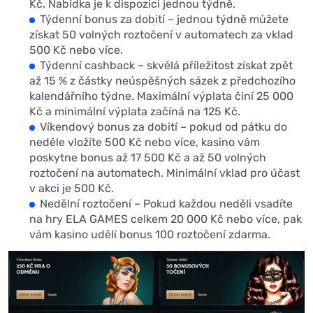
Kč. Nabídka je k dispozici jednou týdně.
Týdenní bonus za dobití – jednou týdně můžete
získat 50 volných roztočení v automatech za vklad
500 Kč nebo více.
Týdenní cashback – skvělá příležitost získat zpět
až 15 % z částky neúspěšných sázek z předchozího
kalendářního týdne. Maximální výplata činí 25 000
Kč a minimální výplata začíná na 125 Kč.
Víkendový bonus za dobití – pokud od pátku do
neděle vložíte 500 Kč nebo více, kasino vám
poskytne bonus až 17 500 Kč a až 50 volných
roztočení na automatech. Minimální vklad pro účast
v akci je 500 Kč.
Nedělní roztočení – Pokud každou neděli vsadíte
na hry ELA GAMES celkem 20 000 Kč nebo více, pak
vám kasino udělí bonus 100 roztočení zdarma.