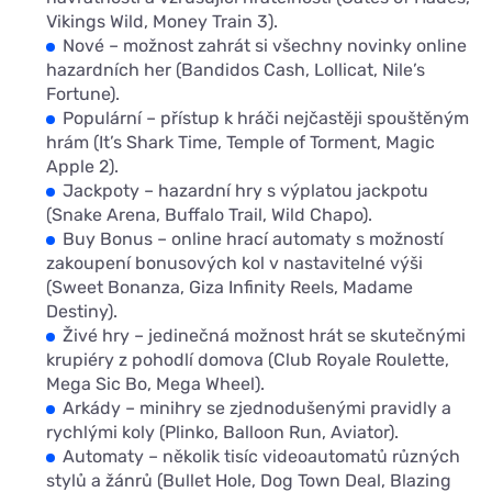
Vikings Wild, Money Train 3).
Nové – možnost zahrát si všechny novinky online
hazardních her (Bandidos Cash, Lollicat, Nile’s
Fortune).
Populární – přístup k hráči nejčastěji spouštěným
hrám (It’s Shark Time, Temple of Torment, Magic
Apple 2).
Jackpoty – hazardní hry s výplatou jackpotu
(Snake Arena, Buffalo Trail, Wild Chapo).
Buy Bonus – online hrací automaty s možností
zakoupení bonusových kol v nastavitelné výši
(Sweet Bonanza, Giza Infinity Reels, Madame
Destiny).
Živé hry – jedinečná možnost hrát se skutečnými
krupiéry z pohodlí domova (Club Royale Roulette,
Mega Sic Bo, Mega Wheel).
Arkády – minihry se zjednodušenými pravidly a
rychlými koly (Plinko, Balloon Run, Aviator).
Automaty – několik tisíc videoautomatů různých
stylů a žánrů (Bullet Hole, Dog Town Deal, Blazing