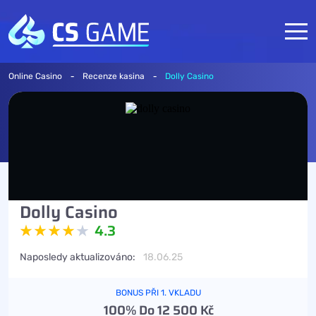
-
-
Online Casino
Recenze kasina
Dolly Casino
Dolly Casino
4.3
Naposledy aktualizováno:
18.06.25
BONUS PŘI 1. VKLADU
100% Do 12 500 Kč