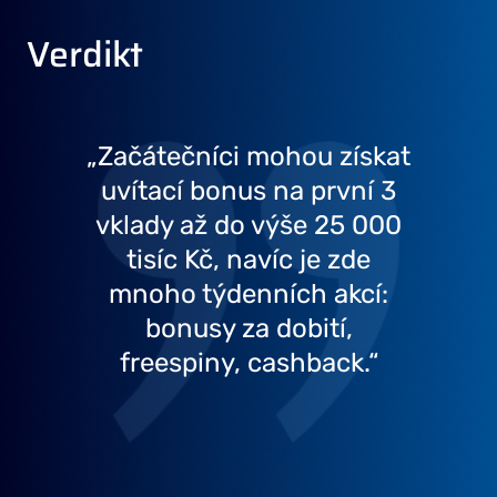
Verdikt
Začátečníci mohou získat
uvítací bonus na první 3
vklady až do výše 25 000
tisíc Kč, navíc je zde
mnoho týdenních akcí:
bonusy za dobití,
freespiny, cashback.