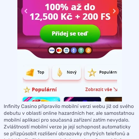
Infinity Casino připravilo mobilní verzi webu již od svého
debutu v oblasti online hazardních her, ale samostatnou
mobilní aplikaci pro současná zařízení zatím nevydalo.
Zvláštností mobilní verze je její schopnost automaticky
se přizpůsobit rozlišení obrazovky chytrých telefonů a