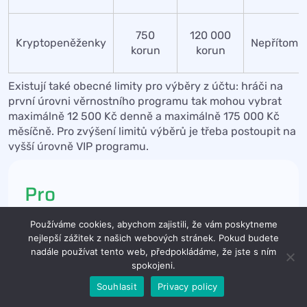
750
120 000
Kryptopeněženky
Nepřítomn
korun
korun
Existují také obecné limity pro výběry z účtu: hráči na
první úrovni věrnostního programu tak mohou vybrat
maximálně 12 500 Kč denně a maximálně 175 000 Kč
měsíčně. Pro zvýšení limitů výběrů je třeba postoupit na
vyšší úrovně VIP programu.
Pro
Legální provoz na základě licence
Používáme cookies, abychom zajistili, že vám poskytneme
Curacao E-Gaming.
nejlepší zážitek z našich webových stránek. Pokud budete
nadále používat tento web, předpokládáme, že jste s ním
Téměř 9 000 her v lobby.
spokojeni.
Stoly s živými krupiéry.
Souhlasit
Privacy policy
Tři uvítací bonusy na výběr.