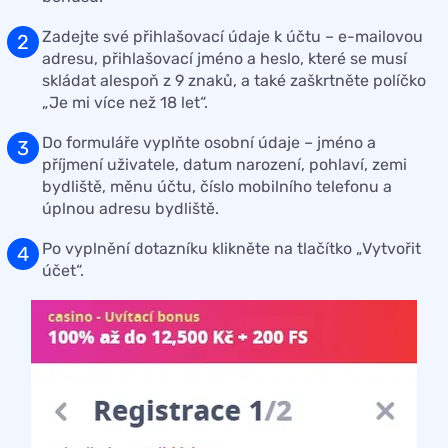
Zadejte své přihlašovací údaje k účtu – e-mailovou
adresu, přihlašovací jméno a heslo, které se musí
skládat alespoň z 9 znaků, a také zaškrtněte políčko
„Je mi více než 18 let“.
Do formuláře vyplňte osobní údaje – jméno a
příjmení uživatele, datum narození, pohlaví, zemi
bydliště, měnu účtu, číslo mobilního telefonu a
úplnou adresu bydliště.
Po vyplnění dotazníku klikněte na tlačítko „Vytvořit
účet“.