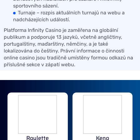
sportovního sázení.
Turnaje – rozpis aktuálních turnajů na webu a
nadcházejících událostí.
Platforma Infinity Casino je zaměřena na globální
publikum a podporuje 13 jazyků, včetně angličtiny,
portugalštiny, maďarštiny, němčiny, a je také
lokalizována do češtiny. Právní informace o činnosti
online casino jsou tradičně umístěny formou odkazů na
příslušné sekce v zápatí webu.
Roulette
Keno