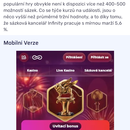
populární hry obvykle není k dispozici více než 400-500
možností sázek. Co se týče kurzů na události, jsou o
něco vyšší než průměrné tržní hodnoty, a to díky tomu,
že sázková kancelář Infinity pracuje s mírnou marží 5,6
%.
Mobilní Verze