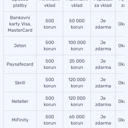
platby
vklad
vklad
za vklad
zá
Bankovní
500
50 000
Je
karty Visa,
Oka
korun
korun
zdarma
MasterCard
500
100 000
Je
Jeton
Oka
korun
korun
zdarma
500
25 000
Je
Paysafecard
Oka
korun
korun
zdarma
500
120 000
Je
Skrill
Oka
korun
korun
zdarma
500
120 000
Je
Neteller
Oka
korun
korun
zdarma
500
65 000
Je
MiFinity
Oka
korun
korun
zdarma