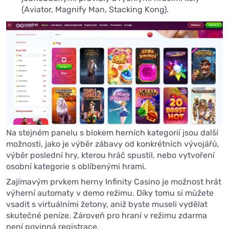
(Aviator, Magnify Man, Stacking Kong).
Na stejném panelu s blokem herních kategorií jsou další
možnosti, jako je výběr zábavy od konkrétních vývojářů,
výběr poslední hry, kterou hráč spustil, nebo vytvoření
osobní kategorie s oblíbenými hrami.
Zajímavým prvkem herny Infinity Casino je možnost hrát
výherní automaty v demo režimu. Díky tomu si můžete
vsadit s virtuálními žetony, aniž byste museli vydělat
skutečné peníze. Zároveň pro hraní v režimu zdarma
není povinná registrace.