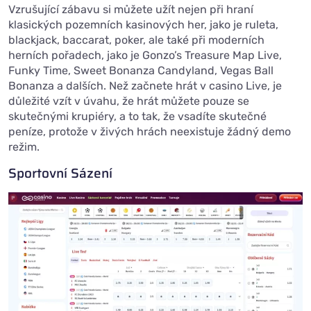
Vzrušující zábavu si můžete užít nejen při hraní
klasických pozemních kasinových her, jako je ruleta,
blackjack, baccarat, poker, ale také při moderních
herních pořadech, jako je Gonzo’s Treasure Map Live,
Funky Time, Sweet Bonanza Candyland, Vegas Ball
Bonanza a dalších. Než začnete hrát v casino Live, je
důležité vzít v úvahu, že hrát můžete pouze se
skutečnými krupiéry, a to tak, že vsadíte skutečné
peníze, protože v živých hrách neexistuje žádný demo
režim.
Sportovní Sázení