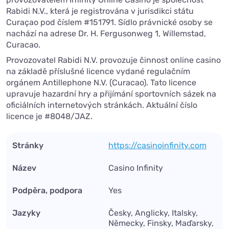
Rabidi N.V., která je registrována v jurisdikci státu
Curaçao pod číslem #151791. Sídlo právnické osoby se
nachází na adrese Dr. H. Fergusonweg 1, Willemstad,
Curacao.
Provozovatel Rabidi N.V. provozuje činnost online casino
na základě příslušné licence vydané regulačním
orgánem Antillephone N.V. (Curacao). Tato licence
upravuje hazardní hry a přijímání sportovních sázek na
oficiálních internetových stránkách. Aktuální číslo
licence je #8048/JAZ.
Stránky
https://casinoinfinity.com
Název
Casino Infinity
Podpěra, podpora
Yes
Jazyky
Česky, Anglicky, Italsky,
Německy, Finsky, Maďarsky,