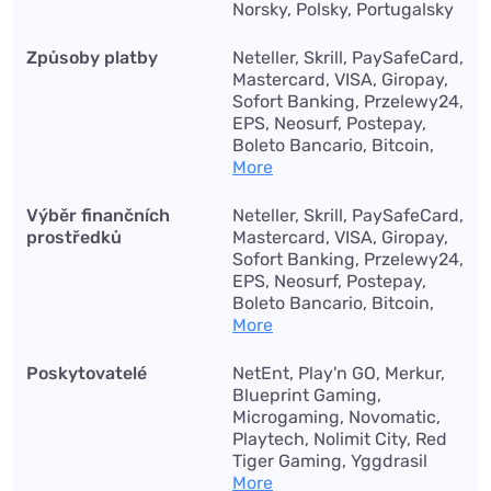
Norsky, Polsky, Portugalsky
Způsoby platby
Neteller, Skrill, PaySafeCard,
Mastercard, VISA, Giropay,
Sofort Banking, Przelewy24,
EPS, Neosurf, Postepay,
Boleto Bancario, Bitcoin,
AstroPay, CartaSi, SIRU,
More
Bank Transfer, Flexepin,
Skrill 1-Tap, Instant Bank
Výběr finančních
Neteller, Skrill, PaySafeCard,
Transfer, SticPay,
prostředků
Mastercard, VISA, Giropay,
CashtoCode, Interac E-
Sofort Banking, Przelewy24,
Transfer, Volt, Satispay, Blik,
EPS, Neosurf, Postepay,
Binance Pay, PIX, Pago
Boleto Bancario, Bitcoin,
Efectivo, IMPS, Pay4Fun,
AstroPay, CartaSi, SIRU,
More
INOVAPAY, MuchBetter,
Bank Transfer, Flexepin,
LOTERICA, PicPay, Rapid
Skrill 1-Tap, Instant Bank
Poskytovatelé
NetEnt, Play'n GO, Merkur,
Transfer, EZeeWallet, Lunu,
Transfer, SticPay,
Blueprint Gaming,
Bitcoin Cash, Jeton,
CashtoCode, Interac E-
Microgaming, Novomatic,
MiFinity, Ethereum, Litecoin,
Transfer, Volt, Satispay, Blik,
Playtech, Nolimit City, Red
Tether, Dai, USD Coin,
Binance Pay, PIX, Pago
Tiger Gaming, Yggdrasil
Ripple, ApplePay
Efectivo, IMPS, Pay4Fun,
Gaming, Evolution Gaming,
More