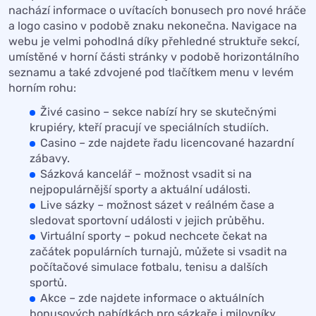
nachází informace o uvítacích bonusech pro nové hráče
a logo casino v podobě znaku nekonečna. Navigace na
webu je velmi pohodlná díky přehledné struktuře sekcí,
umístěné v horní části stránky v podobě horizontálního
seznamu a také zdvojené pod tlačítkem menu v levém
horním rohu:
Živé casino – sekce nabízí hry se skutečnými
krupiéry, kteří pracují ve speciálních studiích.
Casino – zde najdete řadu licencované hazardní
zábavy.
Sázková kancelář – možnost vsadit si na
nejpopulárnější sporty a aktuální události.
Live sázky – možnost sázet v reálném čase a
sledovat sportovní události v jejich průběhu.
Virtuální sporty – pokud nechcete čekat na
začátek populárních turnajů, můžete si vsadit na
počítačové simulace fotbalu, tenisu a dalších
sportů.
Akce – zde najdete informace o aktuálních
bonusových nabídkách pro sázkaře i milovníky