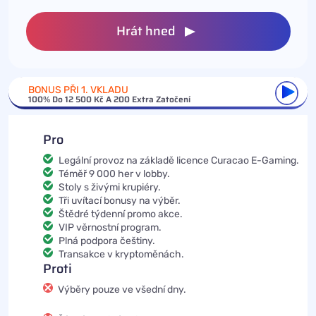
Hrát hned
BONUS PŘI 1. VKLADU
100% Do 12 500 Kč A 200 Extra Zatočení
Pro
Legální provoz na základě licence Curacao E-Gaming.
Téměř 9 000 her v lobby.
Stoly s živými krupiéry.
Tři uvítací bonusy na výběr.
Štědré týdenní promo akce.
VIP věrnostní program.
Plná podpora češtiny.
Transakce v kryptoměnách.
Proti
Výběry pouze ve všední dny.