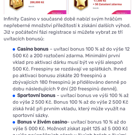
Studios, Gaming Corps,
Swintt, Arcadem, Amusnet
(EGT), Just For The Win,
Infinity Casino v současné době nabízí svým hráčům
Hacksaw Gaming, Smartsoft
Gaming, Fugaso, ALL41
nepřeberné množství příležitostí k získání dalších výhod.
STUDIOS, Felix Gaming,
Již v počáteční fázi registrace si můžete vybrat ze tří
Platipus, Triple Edge
uvítacích bonusů:
Studios, Oryx, Caleta,
Casino bonus
– uvítací bonus 100 % až do výše 12
Stormcraft Studios,
PlayPearls, Leap Gaming,
500 Kč a 200 roztočení zdarma. Minimální první
Foxium, Mascot Gaming,
vklad pro aktivaci dárku musí být ve výši alespoň
Kiron Interactive,
500 Kč. Freespiny se rozdávají ve splátkách. Ihned
CandleBets, Peter & Sons,
po aktivaci bonusu získáte 20 freespinů a
Ortiz, Switch Studios, Real
zbývajících 180 freespinů je přidělováno denně po
Dealer Studios, Salsa
dobu následujících 9 dní (20 freespinů denně).
Technology, Givme Games,
Sportovní bonus
– uvítací bonus ve výši 100 % až
Spribe, Golden Rock
do výše 2 500 Kč. Bonus 100 % až do výše 2 500 Kč
Studios, Felt Gaming,
získá hráč při prvním vkladu, který může využít na
Woohoo Games, Zillion, G
sportovní sázky.
Games, Fantasma, Golden
Hero, Zitro, Lucky Streak, Ka
Bonus v živém casino
– uvítací bonus 10 % až do
Gaming, Nucleus Gaming,
výše 5 000 Kč. Možnost získat zpět 125 až 5 000 Kč
Apollo Games, Atmosfera,