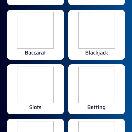
Baccarat
Blackjack
Slots
Betting