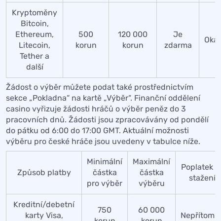
Kryptoměny
Bitcoin,
Ethereum,
500
120 000
Je
Oka
Litecoin,
korun
korun
zdarma
Tether a
další
Žádost o výběr můžete podat také prostřednictvím
sekce „Pokladna“ na kartě „Výběr“. Finanční oddělení
casino vyřizuje žádosti hráčů o výběr peněz do 3
pracovních dnů. Žádosti jsou zpracovávány od pondělí
do pátku od 6:00 do 17:00 GMT. Aktuální možnosti
výběru pro české hráče jsou uvedeny v tabulce níže.
Minimální
Maximální
Poplatek z
Způsob platby
částka
částka
stažení
pro výběr
výběru
Kreditní/debetní
750
60 000
karty Visa,
Nepřítomn
korun
korun