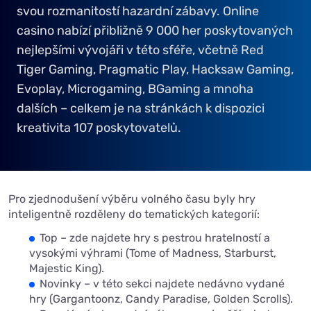
svou rozmanitostí hazardní zábavy. Online
casino nabízí přibližně 9 000 her poskytovaných
nejlepšími vývojáři v této sféře, včetně Red
Tiger Gaming, Pragmatic Play, Hacksaw Gaming,
Evoplay, Microgaming, BGaming a mnoha
dalších – celkem je na stránkách k dispozici
kreativita 107 poskytovatelů.
Pro zjednodušení výběru volného času byly hry
inteligentně rozděleny do tematických kategorií:
Top – zde najdete hry s pestrou hratelností a
vysokými výhrami (Tome of Madness, Starburst,
Majestic King).
Novinky – v této sekci najdete nedávno vydané
hry (Gargantoonz, Candy Paradise, Golden Scrolls).