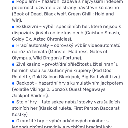
Populární – hazardní zábava s nejvyšším indexem
pozornosti uživatelů ze strany návštěvníků casino
(Book of Dead, Black Wolf, Green Chilli: Hold and
Win).
Exkluzivní – výběr speciálních her, které nejsou k
dispozici v jiných online kasinech (Caishen Smash,
Goldy Ox, Aztec Chronicles).
Hrací automaty – obrovský výběr videoautomatů
na různá témata (Monster Madness, Gates of
Olympus, Wild Dragon’s Fortune).
Živé kasino – prvotřídní příležitost užít si hraní u
herních stolů se skutečnými krupiéry (Red Door
Roulette, Gold Saloon Blackjack, Big Bad Wolf Live).
Jackpot – hazardní hry s kumulativním jackpotem
(Volatile Vikings 2, Gonzo’s Quest Megaways,
Jackpot Raiders).
Stolní hry – tato sekce nabízí stovky vzrušujících
stolních her (Klasická ruleta, First Person Baccarat,
Kostky).
Okamžité hry – výběr arkádových miniher s
jednoduchými pravidly a rychlými hracími koly