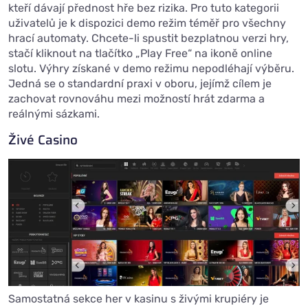
kteří dávají přednost hře bez rizika. Pro tuto kategorii
uživatelů je k dispozici demo režim téměř pro všechny
hrací automaty. Chcete-li spustit bezplatnou verzi hry,
stačí kliknout na tlačítko „Play Free“ na ikoně online
slotu. Výhry získané v demo režimu nepodléhají výběru.
Jedná se o standardní praxi v oboru, jejímž cílem je
zachovat rovnováhu mezi možností hrát zdarma a
reálnými sázkami.
Živé Casino
Samostatná sekce her v kasinu s živými krupiéry je