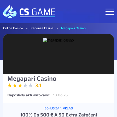
-
-
Online Casino
Recenze kasina
Megapari Casino
Megapari Casino
3.1
Naposledy aktualizováno:
18.06.25
BONUS ZA 1. VKLAD
100% Do 500 € A 50 Extra Zatočení