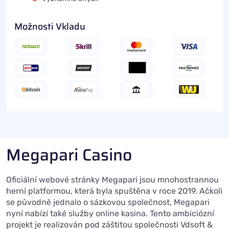
Možnosti Vkladu
Megapari Casino
Oficiální webové stránky Megapari jsou mnohostrannou
herní platformou, která byla spuštěna v roce 2019. Ačkoli
se původně jednalo o sázkovou společnost, Megapari
nyní nabízí také služby online kasina. Tento ambiciózní
projekt je realizován pod záštitou společnosti Vdsoft &