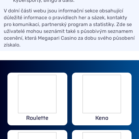
Kyberšporty, Bingo a další.
V dolní části webu jsou informační sekce obsahující
důležité informace o pravidlech her a sázek, kontakty
pro komunikaci, partnerský program a statistiky. Zde se
uživatelé mohou seznámit také s působivým seznamem
ocenění, která Megapari Casino za dobu svého působení
získalo.
Roulette
Keno