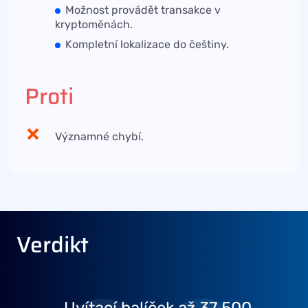
Možnost provádět transakce v
kryptoměnách.
Kompletní lokalizace do češtiny.
Proti
Významné chybí.
Verdikt