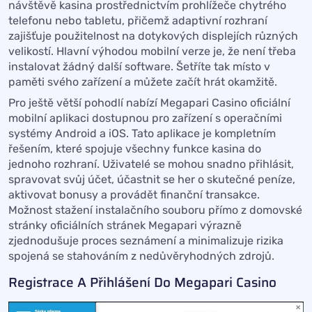
návštěvě kasina prostřednictvím prohlížeče chytrého
telefonu nebo tabletu, přičemž adaptivní rozhraní
zajišťuje použitelnost na dotykových displejích různých
velikostí. Hlavní výhodou mobilní verze je, že není třeba
instalovat žádný další software. Šetříte tak místo v
paměti svého zařízení a můžete začít hrát okamžitě.
Pro ještě větší pohodlí nabízí Megapari Casino oficiální
mobilní aplikaci dostupnou pro zařízení s operačními
systémy Android a iOS. Tato aplikace je kompletním
řešením, které spojuje všechny funkce kasina do
jednoho rozhraní. Uživatelé se mohou snadno přihlásit,
spravovat svůj účet, účastnit se her o skutečné peníze,
aktivovat bonusy a provádět finanční transakce.
Možnost stažení instalačního souboru přímo z domovské
stránky oficiálních stránek Megapari výrazně
zjednodušuje proces seznámení a minimalizuje rizika
spojená se stahováním z nedůvěryhodných zdrojů.
Registrace A Přihlášení Do Megapari Casino