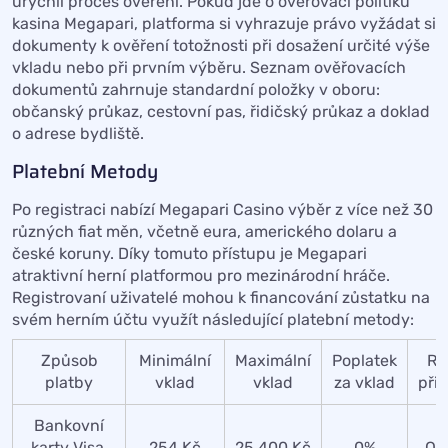
urychlí proces ověření. Pokud jde o ověřovací politiku
kasina Megapari, platforma si vyhrazuje právo vyžádat si
dokumenty k ověření totožnosti při dosažení určité výše
vkladu nebo při prvním výběru. Seznam ověřovacích
dokumentů zahrnuje standardní položky v oboru:
občanský průkaz, cestovní pas, řidičský průkaz a doklad
o adrese bydliště.
Platební Metody
Po registraci nabízí Megapari Casino výběr z více než 30
různých fiat měn, včetně eura, amerického dolaru a
české koruny. Díky tomuto přístupu je Megapari
atraktivní herní platformou pro mezinárodní hráče.
Registrovaní uživatelé mohou k financování zůstatku na
svém herním účtu využít následující platební metody:
Způsob
Minimální
Maximální
Poplatek
Ry
platby
vklad
vklad
za vklad
při
Bankovní
karty Visa,
254 Kč
25 400 Kč
0%
Ok