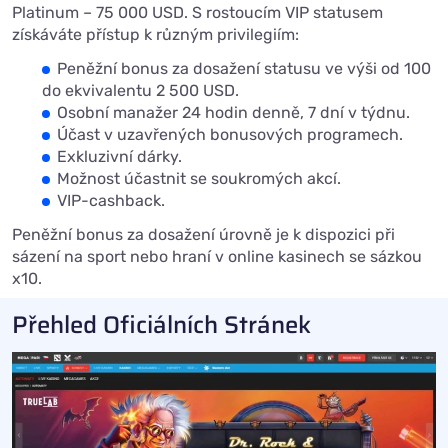
Platinum – 75 000 USD. S rostoucím VIP statusem
získáváte přístup k různým privilegiím:
Peněžní bonus za dosažení statusu ve výši od 100
do ekvivalentu 2 500 USD.
Osobní manažer 24 hodin denně, 7 dní v týdnu.
Účast v uzavřených bonusových programech.
Exkluzivní dárky.
Možnost účastnit se soukromých akcí.
VIP-cashback.
Peněžní bonus za dosažení úrovně je k dispozici při
sázení na sport nebo hraní v online kasinech se sázkou
x10.
Přehled Oficiálních Stránek