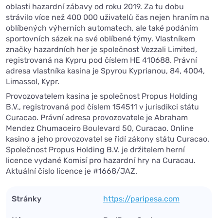
oblasti hazardní zábavy od roku 2019. Za tu dobu
strávilo více než 400 000 uživatelů čas nejen hraním na
oblíbených výherních automatech, ale také podáním
sportovních sázek na své oblíbené týmy. Vlastníkem
značky hazardních her je společnost Vezzali Limited,
registrovaná na Kypru pod číslem HE 410688. Právní
adresa vlastníka kasina je Spyrou Kyprianou, 84, 4004,
Limassol, Kypr.
Provozovatelem kasina je společnost Propus Holding
B.V., registrovaná pod číslem 154511 v jurisdikci státu
Curacao. Právní adresa provozovatele je Abraham
Mendez Chumaceiro Boulevard 50, Curacao. Online
kasino a jeho provozovatel se řídí zákony státu Curacao.
Společnost Propus Holding B.V. je držitelem herní
licence vydané Komisí pro hazardní hry na Curacau.
Aktuální číslo licence je #1668/JAZ.
Stránky
https://paripesa.com