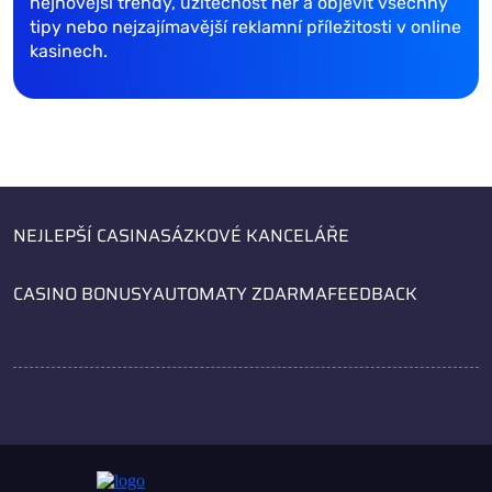
nejnovější trendy, užitečnost her a objevit všechny
tipy nebo nejzajímavější reklamní příležitosti v online
kasinech.
NEJLEPŠÍ CASINA
SÁZKOVÉ KANCELÁŘE
CASINO BONUSY
AUTOMATY ZDARMA
FEEDBACK