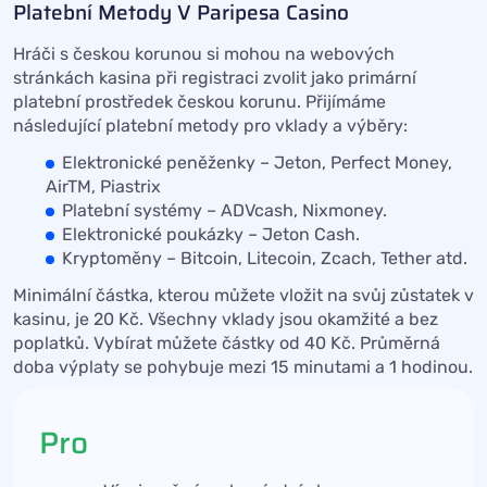
Platební Metody V Paripesa Casino
Hráči s českou korunou si mohou na webových
stránkách kasina při registraci zvolit jako primární
platební prostředek českou korunu. Přijímáme
následující platební metody pro vklady a výběry:
Elektronické peněženky – Jeton, Perfect Money,
AirTM, Piastrix
Platební systémy – ADVcash, Nixmoney.
Elektronické poukázky – Jeton Cash.
Kryptoměny – Bitcoin, Litecoin, Zcach, Tether atd.
Minimální částka, kterou můžete vložit na svůj zůstatek v
kasinu, je 20 Kč. Všechny vklady jsou okamžité a bez
poplatků. Vybírat můžete částky od 40 Kč. Průměrná
doba výplaty se pohybuje mezi 15 minutami a 1 hodinou.
Pro