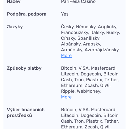
Název
PariPesa Casino
Podpěra, podpora
Yes
Jazyky
Česky, Německy, Anglicky,
Francouzsky, Italsky, Rusky,
Čínsky, Španělsky,
Albánsky, Arabsky,
Arménsky, Azerbájdžánsky,
Barmsky, Bengálsky,
More
Bosensky, Bulharsky,
Bělorusky, Chorvatsky,
Způsoby platby
Bitcoin, VISA, Mastercard,
Dánsky, Estonsky, Finsky,
Litecoin, Dogecoin, Bitcoin
Gruzínsky, Hebrejsky,
Cash, Tron, Piastrix, Tether,
Hindsky, Indonésky,
Ethereum, Zcash, QiWi,
Japonsky, Kazašsky,
Ripple, WebMoney,
Korejsky, Kurdsky, Litevsky,
NixMoney, Perfect Money
More
Lotyšsky, Makedonsky,
Malajsky, Maďarsky,
Výběr finančních
Bitcoin, VISA, Mastercard,
Mongolsky, Nepálsky,
prostředků
Litecoin, Dogecoin, Bitcoin
Nizozemsky, Norsky, Persky,
Cash, Tron, Piastrix, Tether,
Polsky, Portugalsky,
Ethereum, Zcash, QiWi,