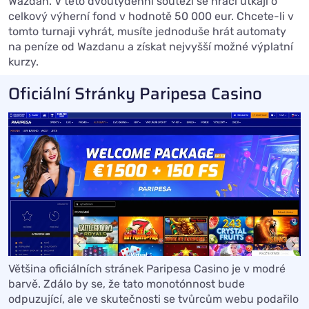
Wazdan. V této dvoutýdenní soutěži se hráči utkají o
DreamGaming, LiveSlots,
celkový výherní fond v hodnotě 50 000 eur. Chcete-li v
Medialive, Atmosfera, Salsa
tomto turnaji vyhrát, musíte jednoduše hrát automaty
Technology, NSoft, TVBet,
na peníze od Wazdanu a získat nejvyšší možné výplatní
LottoInstantWin (LiW),
kurzy.
Golden Race, Fast Live
Game (FLG), LottoRace
Oficiální Stránky Paripesa Casino
Většina oficiálních stránek Paripesa Casino je v modré
barvě. Zdálo by se, že tato monotónnost bude
odpuzující, ale ve skutečnosti se tvůrcům webu podařilo