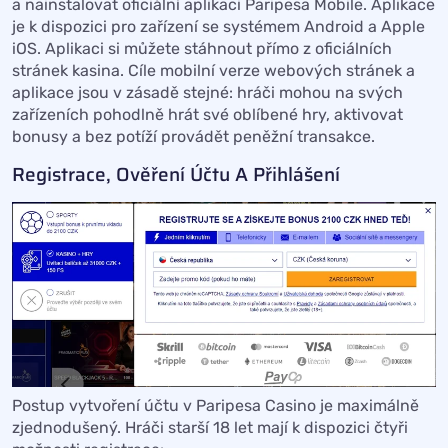
a nainstalovat oficiální aplikaci Paripesa Mobile. Aplikace
je k dispozici pro zařízení se systémem Android a Apple
iOS. Aplikaci si můžete stáhnout přímo z oficiálních
stránek kasina. Cíle mobilní verze webových stránek a
aplikace jsou v zásadě stejné: hráči mohou na svých
zařízeních pohodlně hrát své oblíbené hry, aktivovat
bonusy a bez potíží provádět peněžní transakce.
Registrace, Ověření Účtu A Přihlášení
Postup vytvoření účtu v Paripesa Casino je maximálně
zjednodušený. Hráči starší 18 let mají k dispozici čtyři