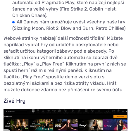
automatů od Pragmatic Play, které nabízejí nejlepší
šance na velké výhry (Fire Strike 2, Goblin Heist,
Chicken Chase).
All Games nám umožňuje uvést všechny naše hry
(Sizzling Moon, Riot 2: Blow and Burn, Retro Chillies).
Webové stránky nabízejí další možnosti třídění. Můžete
například vybrat hry od určitého poskytovatele nebo
seřadit určitou kategorii zábavy podle abecedy. Po
kliknutí na ikonu výherního automatu se zobrazí dvě
tlačítka: „Play“ a „Play Free“. Kliknutím na první z nich se
spustí herní režim s reálnými penězi. Kliknutím na
tlačítko „Play Free“ spustíte demo verzi slotu s
bezplatnými sázkami a bez rizika ztráty vkladu. Hrát
můžete dokonce zdarma bez přihlášení ke svému účtu.
Živé Hry