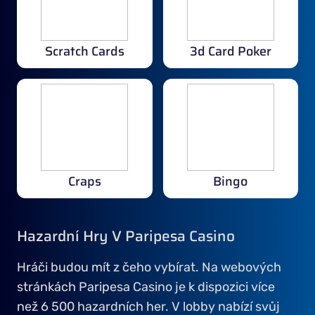
Scratch Cards
3d Card Poker
Craps
Bingo
Hazardní Hry V Paripesa Casino
Hráči budou mít z čeho vybírat. Na webových
stránkách Paripesa Casino je k dispozici více
než 6 500 hazardních her. V lobby nabízí svůj