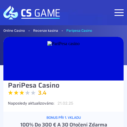
-
-
Online Casino
Recenze kasina
Paripesa Casino
PariPesa Casino
3.4
Naposledy aktualizováno:
21.02.25
BONUS PŘI 1. VKLADU
100% Do 300 € A 30 Otočení Zdarma