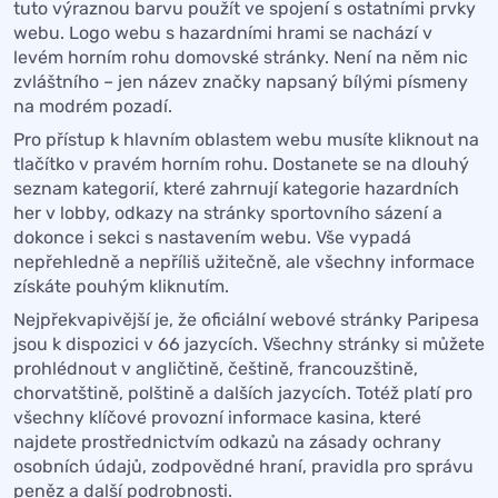
tuto výraznou barvu použít ve spojení s ostatními prvky
webu. Logo webu s hazardními hrami se nachází v
levém horním rohu domovské stránky. Není na něm nic
zvláštního – jen název značky napsaný bílými písmeny
na modrém pozadí.
Pro přístup k hlavním oblastem webu musíte kliknout na
tlačítko v pravém horním rohu. Dostanete se na dlouhý
seznam kategorií, které zahrnují kategorie hazardních
her v lobby, odkazy na stránky sportovního sázení a
dokonce i sekci s nastavením webu. Vše vypadá
nepřehledně a nepříliš užitečně, ale všechny informace
získáte pouhým kliknutím.
Nejpřekvapivější je, že oficiální webové stránky Paripesa
jsou k dispozici v 66 jazycích. Všechny stránky si můžete
prohlédnout v angličtině, češtině, francouzštině,
chorvatštině, polštině a dalších jazycích. Totéž platí pro
všechny klíčové provozní informace kasina, které
najdete prostřednictvím odkazů na zásady ochrany
osobních údajů, zodpovědné hraní, pravidla pro správu
peněz a další podrobnosti.