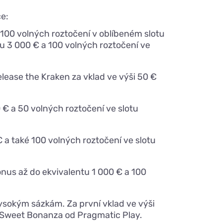
e:
a 100 volných roztočení v oblíbeném slotu
 3 000 € a 100 volných roztočení ve
lease the Kraken za vklad ve výši 50 €
0 € a 50 volných roztočení ve slotu
€ a také 100 volných roztočení ve slotu
nus až do ekvivalentu 1 000 € a 100
vysokým sázkám. Za první vklad ve výši
u Sweet Bonanza od Pragmatic Play.