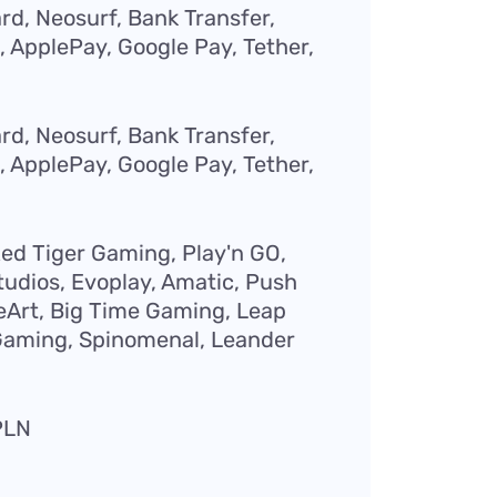
ard, Neosurf, Bank Transfer,
t, ApplePay, Google Pay, Tether,
ard, Neosurf, Bank Transfer,
t, ApplePay, Google Pay, Tether,
Red Tiger Gaming, Play'n GO,
tudios, Evoplay, Amatic, Push
Art, Big Time Gaming, Leap
Gaming, Spinomenal, Leander
PLN