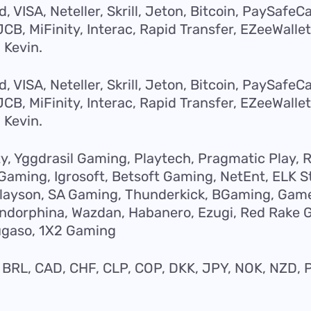
, VISA, Neteller, Skrill, Jeton, Bitcoin, PaySafeC
JCB, MiFinity, Interac, Rapid Transfer, EZeeWalle
 Kevin.
, VISA, Neteller, Skrill, Jeton, Bitcoin, PaySafeC
JCB, MiFinity, Interac, Rapid Transfer, EZeeWalle
 Kevin.
ty, Yggdrasil Gaming, Playtech, Pragmatic Play, 
Gaming, Igrosoft, Betsoft Gaming, NetEnt, ELK S
layson, SA Gaming, Thunderkick, BGaming, Game
ndorphina, Wazdan, Habanero, Ezugi, Red Rake 
gaso, 1X2 Gaming
 BRL, CAD, CHF, CLP, COP, DKK, JPY, NOK, NZD, 