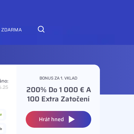
 ZDARMA
BONUS ZA 1. VKLAD
áno:
200% Do 1 000 € A
6.25
100 Extra Zatočení
Hrát hned