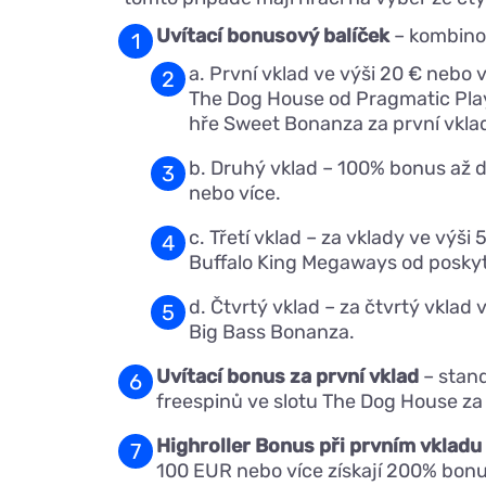
Uvítací bonusový balíček
– kombinov
a. První vklad ve výši 20 € nebo 
The Dog House od Pragmatic Play
hře Sweet Bonanza za první vklad
b. Druhý vklad – 100% bonus až d
nebo více.
c. Třetí vklad – za vklady ve výš
Buffalo King Megaways od poskyt
d. Čtvrtý vklad – za čtvrtý vklad
Big Bass Bonanza.
Uvítací bonus za první vklad
– stand
freespinů ve slotu The Dog House za 
Highroller Bonus při prvním vkladu
100 EUR nebo více získají 200% bonu