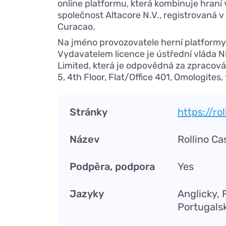
online platformu, která kombinuje hraní 
společnost Altacore N.V., registrovaná v
Curacao.
Na jméno provozovatele herní platformy
Vydavatelem licence je ústřední vláda N
Limited, která je odpovědná za zpracová
5, 4th Floor, Flat/Office 401, Omologites, 
Stránky
https://rol
Název
Rollino Ca
Podpěra, podpora
Yes
Jazyky
Anglicky, 
Portugals