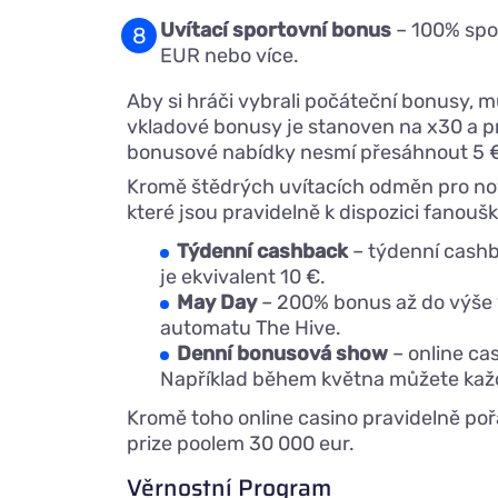
Uvítací sportovní bonus
– 100% spor
EUR nebo více.
Aby si hráči vybrali počáteční bonusy, m
vkladové bonusy je stanoven na x30 a p
bonusové nabídky nesmí přesáhnout 5 €
Kromě štědrých uvítacích odměn pro nov
které jsou pravidelně k dispozici fanou
Týdenní cashback
– týdenní cashb
je ekvivalent 10 €.
May Day
– 200% bonus až do výše 1
automatu The Hive.
Denní bonusová show
– online ca
Například během května můžete každý
Kromě toho online casino pravidelně poř
prize poolem 30 000 eur.
Věrnostní Program