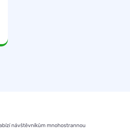
, nabízí návštěvníkům mnohostrannou