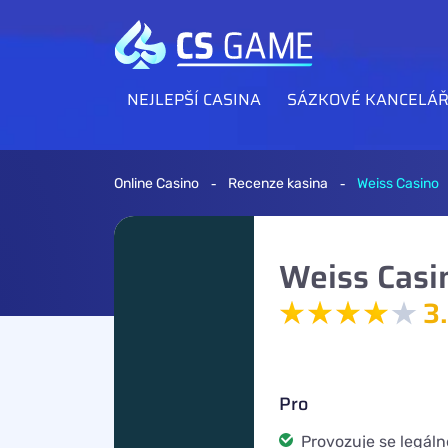
NEJLEPŠÍ CASINA
SÁZKOVÉ KANCELÁ
-
-
Online Casino
Recenze kasina
Weiss Casino
Weiss Casi
3
Pro
Provozuje se legáln