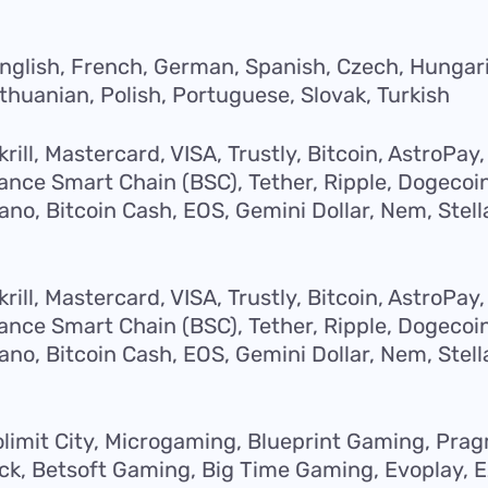
nglish, French, German, Spanish, Czech, Hungar
ithuanian, Polish, Portuguese, Slovak, Turkish
Skrill, Mastercard, VISA, Trustly, Bitcoin, AstroPa
ance Smart Chain (BSC), Tether, Ripple, Dogecoin
no, Bitcoin Cash, EOS, Gemini Dollar, Nem, Stel
Skrill, Mastercard, VISA, Trustly, Bitcoin, AstroPa
ance Smart Chain (BSC), Tether, Ripple, Dogecoin
no, Bitcoin Cash, EOS, Gemini Dollar, Nem, Stel
limit City, Microgaming, Blueprint Gaming, Prag
ck, Betsoft Gaming, Big Time Gaming, Evoplay, 