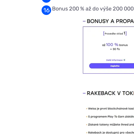
Bonus 200 % až do výše 200 000