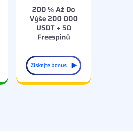
200 % Až Do
Výše 200 000
USDT + 50
Freespinů
Získejte bonus