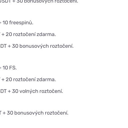
USDT + 30 bonusových roztočení.
 10 freespinů.
 + 20 roztočení zdarma.
SDT + 30 bonusových roztočení.
 10 FS.
 + 20 roztočení zdarma.
DT + 30 volných roztočení.
 + 30 bonusových roztočení.