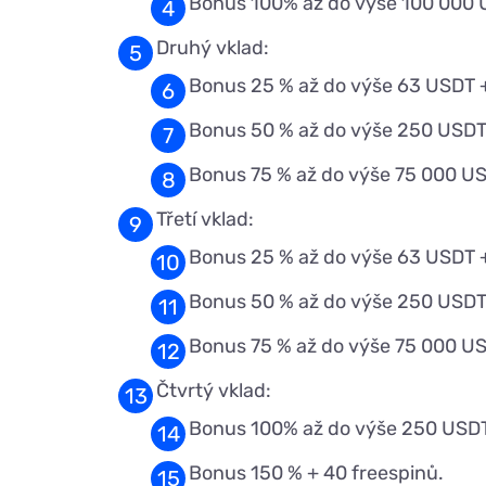
Bonus 100% až do výše 100 000 
Druhý vklad:
Bonus 25 % až do výše 63 USDT +
Bonus 50 % až do výše 250 USDT
Bonus 75 % až do výše 75 000 U
Třetí vklad:
Bonus 25 % až do výše 63 USDT +
Bonus 50 % až do výše 250 USDT
Bonus 75 % až do výše 75 000 US
Čtvrtý vklad:
Bonus 100% až do výše 250 USDT
Bonus 150 % + 40 freespinů.