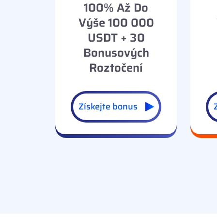
100% Až Do
Výše 100 000
USDT + 30
Bonusových
Roztočení
Získejte bonus