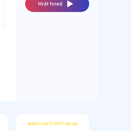
Hrát hned
BONUS NA ČTVRTÝ VKLAD