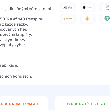
o s jedinečnými věrnostními
50 % a až 140 freespinů.
 z každé sázky.
encovaných her.
 s živými krupiéry.
ysokými kurzy.
výplaty výher.
 aplikace.
ečních bonusech.
ONUS NA DRUHÝ VKLAD
BONUS NA TŘETÍ VKLAD