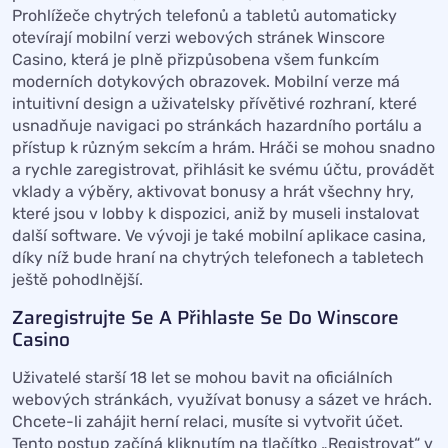
Prohlížeče chytrých telefonů a tabletů automaticky
otevírají mobilní verzi webových stránek Winscore
Casino, která je plně přizpůsobena všem funkcím
moderních dotykových obrazovek. Mobilní verze má
intuitivní design a uživatelsky přívětivé rozhraní, které
usnadňuje navigaci po stránkách hazardního portálu a
přístup k různým sekcím a hrám. Hráči se mohou snadno
a rychle zaregistrovat, přihlásit ke svému účtu, provádět
vklady a výběry, aktivovat bonusy a hrát všechny hry,
které jsou v lobby k dispozici, aniž by museli instalovat
další software. Ve vývoji je také mobilní aplikace casina,
díky níž bude hraní na chytrých telefonech a tabletech
ještě pohodlnější.
Zaregistrujte Se A Přihlaste Se Do Winscore
Casino
Uživatelé starší 18 let se mohou bavit na oficiálních
webových stránkách, využívat bonusy a sázet ve hrách.
Chcete-li zahájit herní relaci, musíte si vytvořit účet.
Tento postup začíná kliknutím na tlačítko „Registrovat“ v