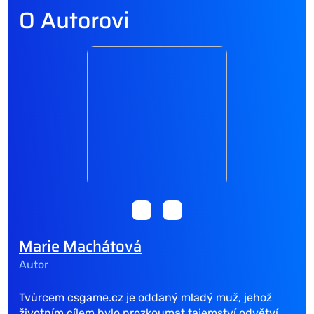
O Autorovi
Marie Machátová
Autor
Tvůrcem csgame.cz je oddaný mladý muž, jehož
životním cílem bylo prozkoumat tajemství odvětví