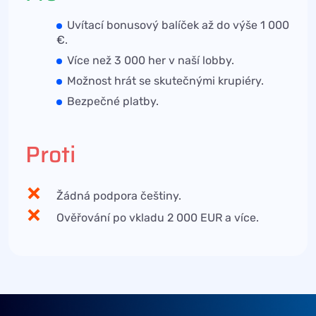
Uvítací bonusový balíček až do výše 1 000
€.
Více než 3 000 her v naší lobby.
Možnost hrát se skutečnými krupiéry.
Bezpečné platby.
Proti
Žádná podpora češtiny.
Ověřování po vkladu 2 000 EUR a více.