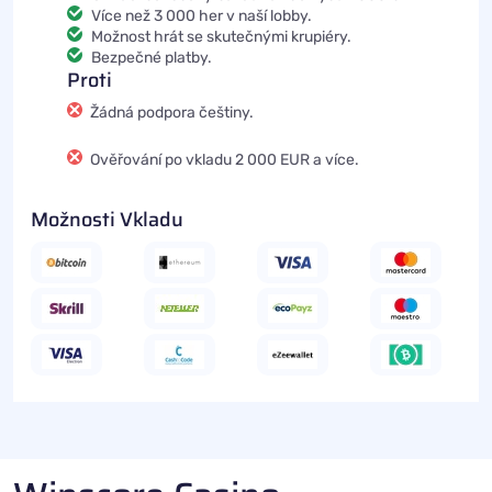
Více než 3 000 her v naší lobby.
Možnost hrát se skutečnými krupiéry.
Bezpečné platby.
Proti
Žádná podpora češtiny.
Ověřování po vkladu 2 000 EUR a více.
Možnosti Vkladu