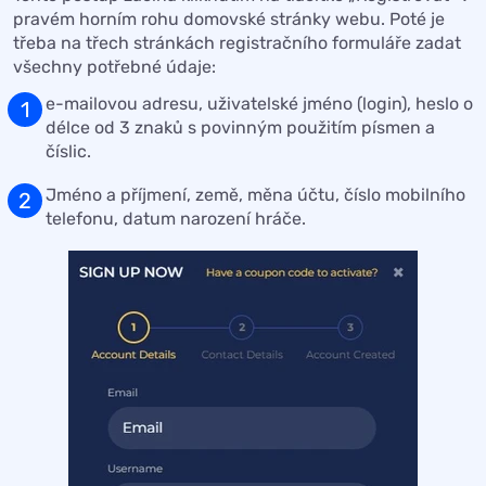
pravém horním rohu domovské stránky webu. Poté je
třeba na třech stránkách registračního formuláře zadat
všechny potřebné údaje:
e-mailovou adresu, uživatelské jméno (login), heslo o
délce od 3 znaků s povinným použitím písmen a
číslic.
Jméno a příjmení, země, měna účtu, číslo mobilního
telefonu, datum narození hráče.