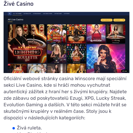
Živé Casino
Oficiální webové stránky casina Winscore mají speciální
sekci Live Casino, kde si hráči mohou vychutnat
autentický zážitek z hraní her s živými krupiéry. Najdete
zde zábavu od poskytovatelů Ezugi, XPG, Lucky Streak,
Evolution Gaming a dalších. V této sekci můžete hrát se
skutečnými krupiéry v reálném čase. Stoly jsou k
dispozici v následujících kategoriích:
Živá ruleta.