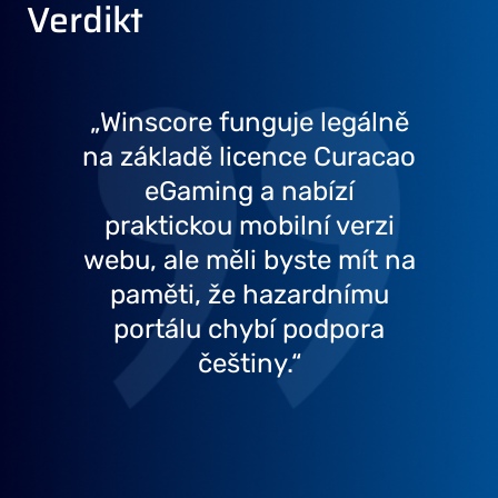
Verdikt
Winscore funguje legálně
na základě licence Curacao
eGaming a nabízí
praktickou mobilní verzi
webu, ale měli byste mít na
paměti, že hazardnímu
portálu chybí podpora
češtiny.