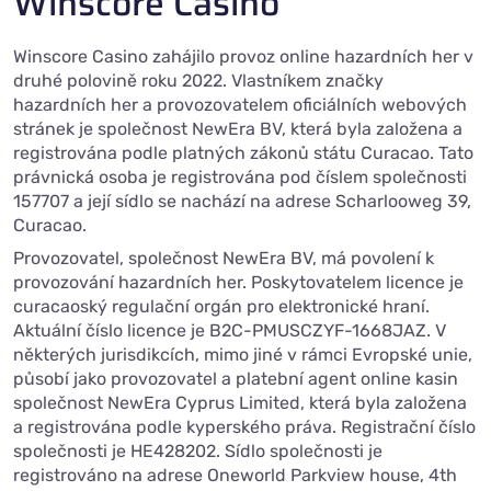
Winscore Casino
Winscore Casino zahájilo provoz online hazardních her v
druhé polovině roku 2022. Vlastníkem značky
hazardních her a provozovatelem oficiálních webových
stránek je společnost NewEra BV, která byla založena a
registrována podle platných zákonů státu Curacao. Tato
právnická osoba je registrována pod číslem společnosti
157707 a její sídlo se nachází na adrese Scharlooweg 39,
Curacao.
Provozovatel, společnost NewEra BV, má povolení k
provozování hazardních her. Poskytovatelem licence je
curacaoský regulační orgán pro elektronické hraní.
Aktuální číslo licence je B2C-PMUSCZYF-1668JAZ. V
některých jurisdikcích, mimo jiné v rámci Evropské unie,
působí jako provozovatel a platební agent online kasin
společnost NewEra Cyprus Limited, která byla založena
a registrována podle kyperského práva. Registrační číslo
společnosti je HE428202. Sídlo společnosti je
registrováno na adrese Oneworld Parkview house, 4th